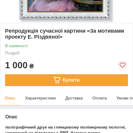
Репродукція сучасної картини «За мотивами
проекту Е. Різдвяної»
В наявності
Роздріб
1 000
₴
Купити
Опис
Характеристики
Доставка
Оплата
Умови п
Опис
поліграфічний друк на глянцевому полімерному полотні,
наклеєний на підкладку з ДВП, багетна рамка.