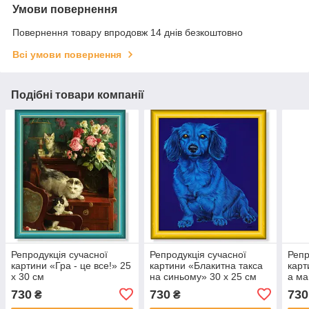
Умови повернення
Повернення товару впродовж 14 днів безкоштовно
Всі умови повернення
Подібні товари компанії
Репродукція сучасної
Репродукція сучасної
Репр
картини «Гра - це все!» 25
картини «Блакитна такса
карт
х 30 см
на синьому» 30 х 25 см
а ма
730
730
730
₴
₴