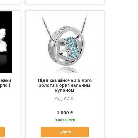
режки
Підвіска жіноча з білого
р'ю і
золота з оригінальним
кулоном
CJ-01
1 000 ₴
В наявності
Купити