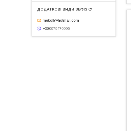
mekoll@hotmail.com
+380979470996