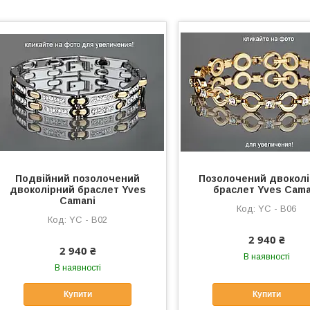
Подвійний позолочений
Позолочений двокол
двоколірний браслет Yves
браслет Yves Cama
Camani
YC - B06
YC - B02
2 940 ₴
2 940 ₴
В наявності
В наявності
Купити
Купити