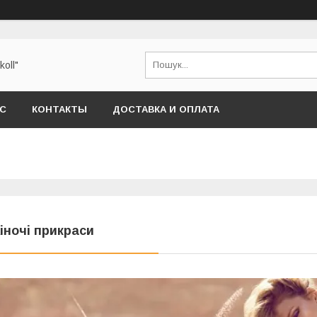
oll"
АС
КОНТАКТЫ
ДОСТАВКА И ОПЛАТА
іночі прикраси