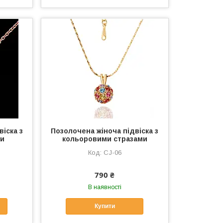
іска з
Позолочена жіноча підвіска з
ми
кольоровими стразами
CJ-06
790 ₴
В наявності
Купити