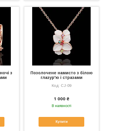
ночі з
Позолочене намисто з білою
ами
глазур'ю і стразами
CJ-09
1 000 ₴
В наявності
Купити