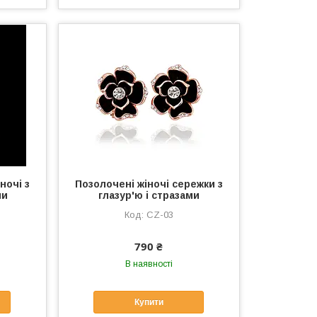
ночі з
Позолочені жіночі сережки з
ми
глазур'ю і стразами
CZ-03
790 ₴
В наявності
Купити