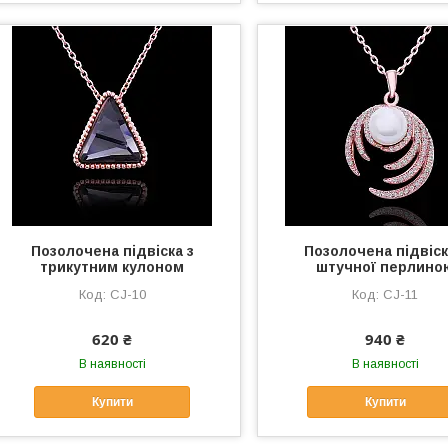
Позолочена підвіска з
Позолочена підвіск
трикутним кулоном
штучної перлино
СJ-10
СJ-11
620 ₴
940 ₴
В наявності
В наявності
Купити
Купити