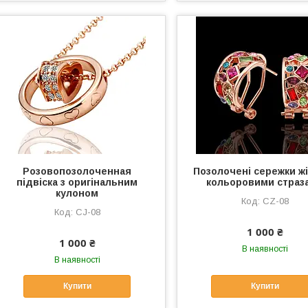
Розовопозолоченная
Позолочені сережки жі
підвіска з оригінальним
кольоровими страз
кулоном
CZ-08
CJ-08
1 000 ₴
1 000 ₴
В наявності
В наявності
Купити
Купити