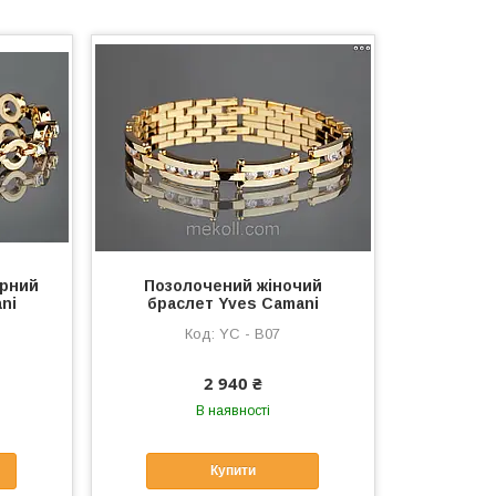
ірний
Позолочений жіночий
ni
браслет Yves Camani
YC - B07
2 940 ₴
В наявності
Купити