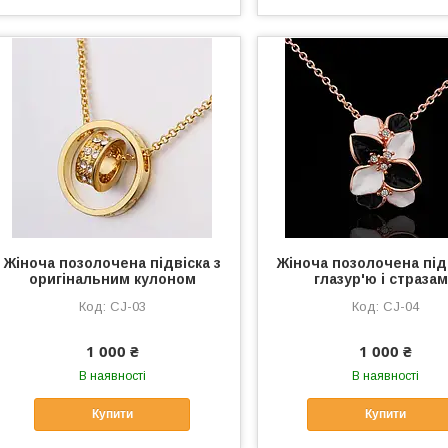
Жіноча позолочена підвіска з
Жіноча позолочена підв
оригінальним кулоном
глазур'ю і страза
CJ-03
CJ-04
1 000 ₴
1 000 ₴
В наявності
В наявності
Купити
Купити