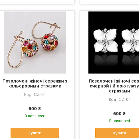
Позолочені жіночі сережки з
Позолочені жіночі се
кольоровими стразами
счерной і білою глазу
стразами
CZ-04
CZ-07
600 ₴
600 ₴
В наявності
В наявності
Купити
Купити