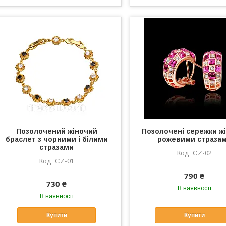
Позолочений жіночий
Позолочені сережки жі
браслет з чорними і білими
рожевими страза
стразами
CZ-02
CZ-01
790 ₴
730 ₴
В наявності
В наявності
Купити
Купити