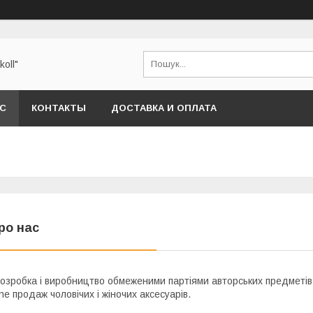
oll"
АС
КОНТАКТЫ
ДОСТАВКА И ОПЛАТА
ро нас
озробка і виробництво обмеженими партіями авторських предметів ін
ine продаж чоловічих і жіночих аксесуарів.