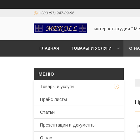
+380 (97) 947-09-96
интернет-студия " Mek
ГЛАВНАЯ
ТОВАРЫ И УСЛУГИ
О Н
Товары и услуги
Прайс-листы
П
Статьи
Презентации и документы
р
l
О нас