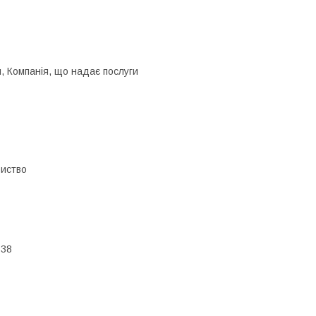
, Компанія, що надає послуги
риство
 38