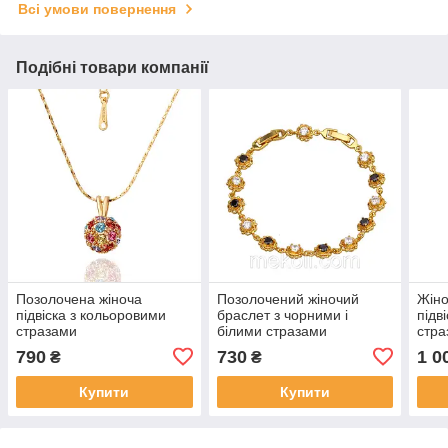
Всі умови повернення
Подібні товари компанії
Позолочена жіноча
Позолочений жіночий
Жіно
підвіска з кольоровими
браслет з чорними і
підві
стразами
білими стразами
стра
790
730
1 0
₴
₴
Купити
Купити