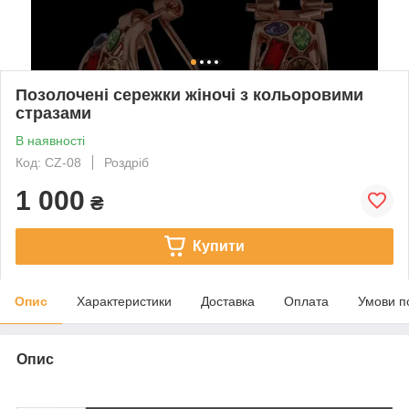
Позолочені сережки жіночі з кольоровими
стразами
В наявності
Код: CZ-08
Роздріб
1 000
₴
Купити
Опис
Характеристики
Доставка
Оплата
Умови п
Опис