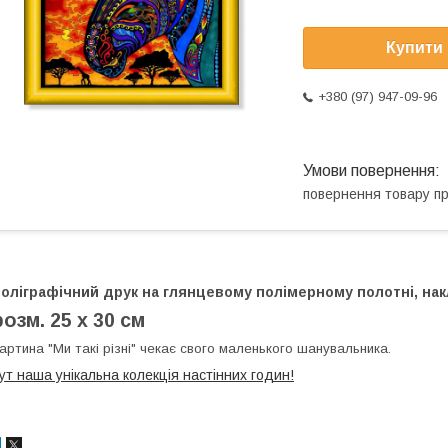
Купити
+380 (97) 947-09-96
повернення товару п
оліграфічний друк на глянцевому полімерному полотні, накл
розм. 25 х 30 см
артина "Ми такі різні" чекає свого маленького шанувальника.
ут наша унікальна колекція настінних годин!