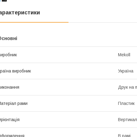
арактеристики
Основні
иробник
Mekoll
раїна виробник
Україна
иконання
Друк на 
атеріал рами
Пластик
рієнтація
Вертикал
Оформлення
В рамі