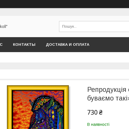
oll"
АС
КОНТАКТЫ
ДОСТАВКА И ОПЛАТА
Репродукція 
буваємо такі
730 ₴
В наявності