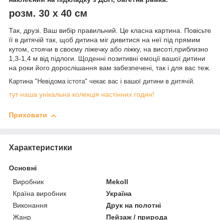
розм. 30 х 40 см
Так, друзі. Ваш вибір правильний. Це класна картина. Повісьте
її в дитячій так, щоб дитина міг дивитися на неї під прямим
кутом, стоячи в своєму ліжечку або ліжку, на висоті,приблизно
1,3-1,4 м від підлоги. Щоденні позитивні емоції вашої дитини
на роки його дорослішання вам забезпечені, так і для вас теж.
Картина "Невідома істота" чекає вас і вашої дитини в дитячій.
тут наша унікальна колекція настінних годин!
Приховати
Характеристики
Основні
Виробник
Mekoll
Країна виробник
Україна
Виконання
Друк на полотні
Жанр
Пейзаж / природа