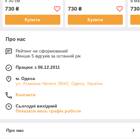
х 30 см
а ма
730
730
730
₴
₴
Купити
Купити
Про нас
Рейтинг не сформований
Менше 5 відгуків за останній рік
Працює з 06.12.2011
м. Одеса
ул. Атамана Чепиги 38/42, Одеса, Україна
Контакти
Сьогодні вихідний
Показати весь графік роботи
Про нас