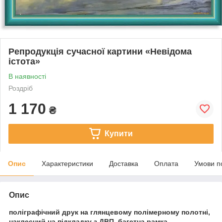
Репродукція сучасної картини «Невідома
істота»
В наявності
Роздріб
1 170
₴
Купити
Опис
Характеристики
Доставка
Оплата
Умови п
Опис
поліграфічний друк на глянцевому полімерному полотні,
наклеєний на підкладку з ДВП, багетна рамка.