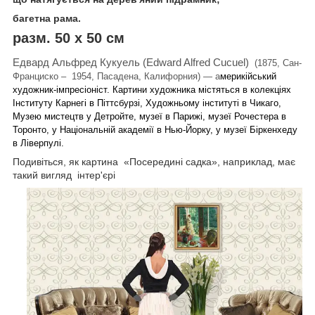
багетна рама.
разм. 50 х 50 см
Едвард Альфред Кукуель
(
Edward Alfred Cucuel)
(1875, Сан-
Франциско – 1954, Пасадена, Калифорни
я) ― а
мерикійський
художник-імпресіоніст. Картини художника містяться в колекціях
Інституту Карнегі в Піттсбурзі, Художньому інституті в Чикаго,
Музею мистецтв у Детройте, музеї в Парижі, музеї Рочестера в
Торонто, у Національній академії в Нью-Йорку, у музеї Біркенхеду
в Ліверпулі.
Подивіться, як картина «Посередині садка», наприклад, має
такий вигляд інтер'єрі