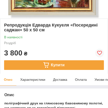
Репродукція Едварда Кукуеля «Посередині
саджан» 50 х 50 см
В наявності
Роздріб
3 800
₴
Купити
Опис
Характеристики
Доставка
Оплата
Умови п
Опис
поліграфічний друк на глянсовому бавовняному полотні,
що натягується на дерев'яний підрамник;