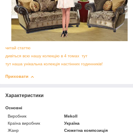
читай статтю
дивіться всю нашу колекцію в 4 томах тут
тут наша унікальна колекція настінних годинників!
Приховати
Характеристики
Основні
Виробник
Mekoll
Країна виробник
Україна
Жанр
Сюжетна композиція