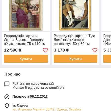
Репродукція картини
Репродукція картини Т.де
Репр
Джона Вільяма Говорда
Лембіцки «Кізета в
Джон
«У дзеркала» 75 х 110 см
рожевому» 50 х 80 см
«Нем
1913 р.
1926 р.
соло
12 590
3 170
5 3
₴
₴
Купити
Купити
Про нас
Рейтинг не сформований
Менше 5 відгуків за останній рік
Працює з 06.12.2011
м. Одеса
ул. Атамана Чепиги 38/42, Одеса, Україна