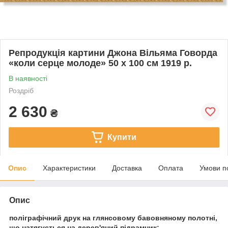
Репродукція картини Джона Вільяма Говорда
«коли серце молоде» 50 х 100 см 1919 р.
В наявності
Роздріб
2 630
₴
Купити
Опис
Характеристики
Доставка
Оплата
Умови п
Опис
поліграфічний друк на глянсовому бавовняному полотні,
що натягується на дерев'яний підрамник;