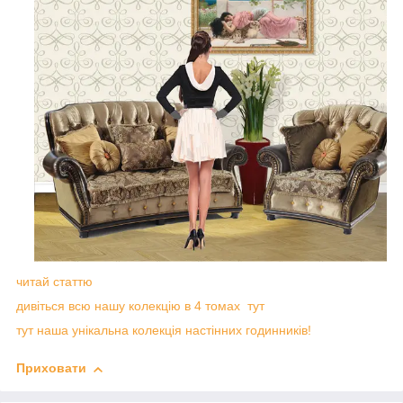
читай статтю
дивіться всю нашу колекцію в 4 томах тут
тут наша унікальна колекція настінних годинників!
Приховати