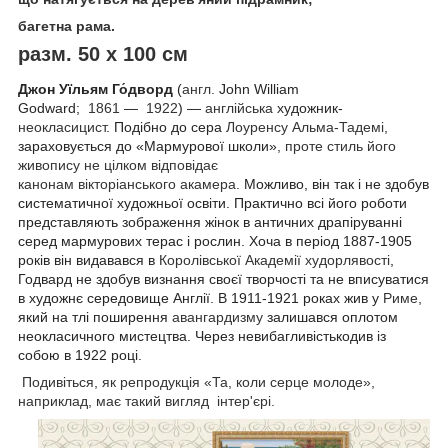
багетна рама.
разм. 50 х 100 см
Джон Уїльям Го́дворд
(
англ.
John
William
Godward
;
1861
—
1922
) —
англійська
художник-
неокласицист
. Подібно до сера
Лоуренсу Альма-Тадемі
,
зараховується до «Мармурової школи»
, проте стиль його
живопису не цілком відповідає
канонам
вікторіанського
акамера
. Можливо, він так і не здобув
систематичної художньої освіти. Практично всі його роботи
представляють зображення жінок в античних драпіруванні
серед мармурових терас і рослин. Хоча в період 1887-1905
років він видавався в
Королівської Академії худорлявості
,
Годвард не здобув визнання своєї творчості та не вписуватися
в художнє середовище Англії. В 1911-1921 роках жив у
Риме
,
який на тлі поширення
авангардизму
залишався оплотом
неокласичного мистецтва. Через невибагливістькодив із
собою в 1922 році.
Подивіться, як репродукція «Та, коли серце молоде»,
наприклад, має такий вигляд інтер'єрі.