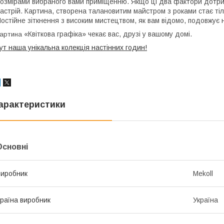
озмірами вибраного вами приміщенню. Якщо ці два фактори дотри
астрій. Картина, створена талановитим майстром з роками стає тіль
остійне зіткнення з високим мистецтвом, як вам відомо, подовжує 
«Квіткова графіка» чекає вас, друзі у вашому домі.
артина
ут наша унікальна колекція настінних годин!
арактеристики
Основні
иробник
Mekoll
раїна виробник
Україна