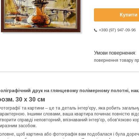
Купити
+380 (97) 947-09-96
повернення товару п
оліграфічний друк на глянцевому полімерному полотні, накл
розм. 30 х 30 см
отографії та картини – це та деталь інтер'єру, яка робить загаль
арактерною. Іншими словами, ваша квартира починає повністю відо
творити справді неповторний, впізнаваний інтер'єр, обов'язково к
иразним засобом.
оловне, щоб картина або фотографія вам подобалася і була дореч