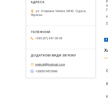
р
н
П
ул. Атамана Чепиги 38/42, Одеса,
Україна
К
т
+380 (97) 947-09-96
Х
mekoll@hotmail.com
+380979470996
В
К