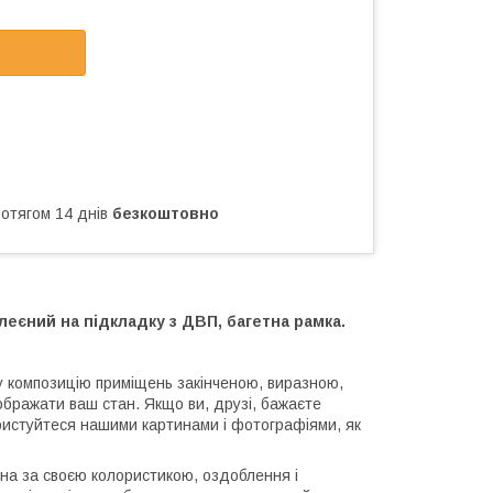
ротягом 14 днів
безкоштовно
еєний на підкладку з ДВП, багетна рамка.
ну композицію приміщень закінченою, виразною,
бражати ваш стан. Якщо ви, друзі, бажаєте
ористуйтеся нашими картинами і фотографіями, як
на за своєю колористикою, оздоблення і