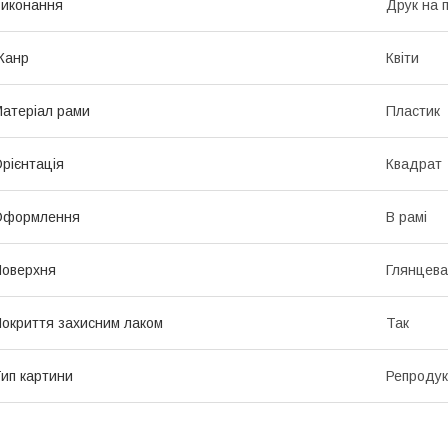
иконання
Друк на 
Жанр
Квіти
атеріал рами
Пластик
рієнтація
Квадрат
Оформлення
В рамі
оверхня
Глянцева
окриття захисним лаком
Так
ип картини
Репродук