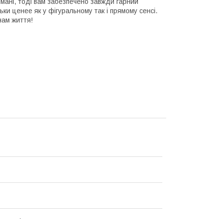
мані, тоді вам забезпечено завжди гарний
ки ценее як у фігуральному так і прямому сенсі.
нам життя!