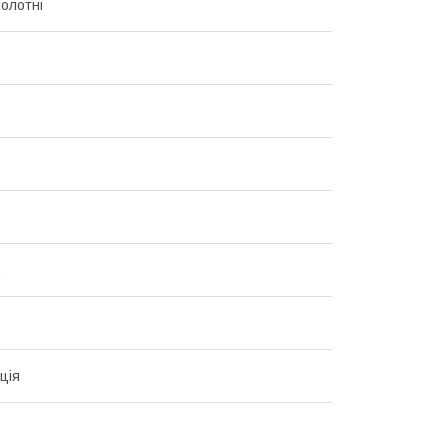
полотні
ція