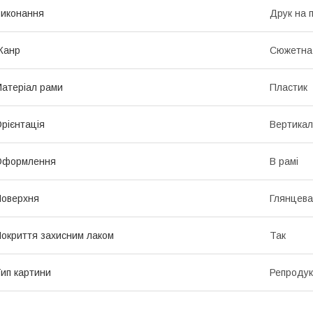
иконання
Друк на 
Жанр
Сюжетна 
атеріал рами
Пластик
рієнтація
Вертикал
Оформлення
В рамі
оверхня
Глянцева
окриття захисним лаком
Так
ип картини
Репродук