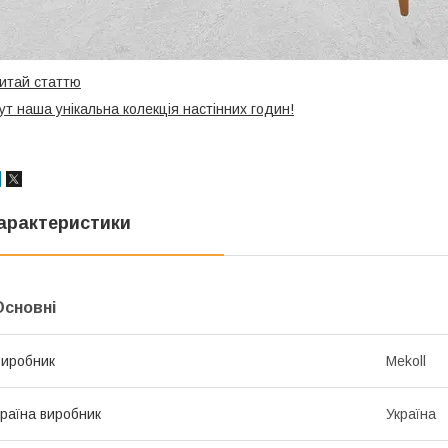
итай статтю
ут наша унікальна колекція настінних годин!
арактеристики
Основні
иробник
Mekoll
раїна виробник
Україна