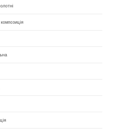
полотні
композиція
ьна
ція