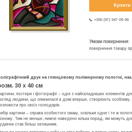
Купити
+380 (97) 947-09-96
повернення товару п
оліграфічний друк на глянцевому полімерному полотні, накл
розм. 30 х 40 см
артини, постери і фотографії – одні з найскладніших елементів д
огляд людини, що опинилася в домі вперше, створюють особливу, 
озповісти про своїх господарів.
ибір картини – справа особистого смаку, оскільки одне і те ж пол
ізному. Тим не менше, нижче наведено кілька порад, які можуть до
удинок став більш затишним.
кщо ви хочете повісити у себе на стіні пейзаж, в першу чергу, подив