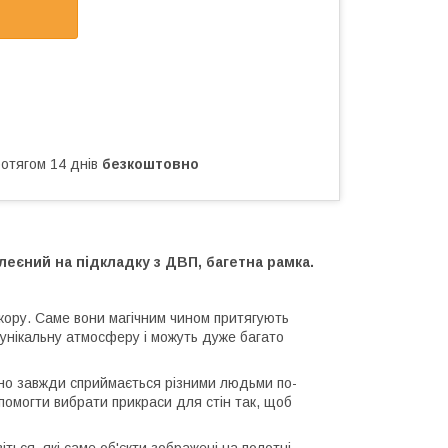
ротягом 14 днів
безкоштовно
еєний на підкладку з ДВП, багетна рамка.
екору. Саме вони магічним чином притягують
унікальну атмосферу і можуть дуже багато
отно завжди сприймається різними людьми по-
помогти вибрати прикраси для стін так, щоб
іться, які саме об'єкти зображені на полотні.