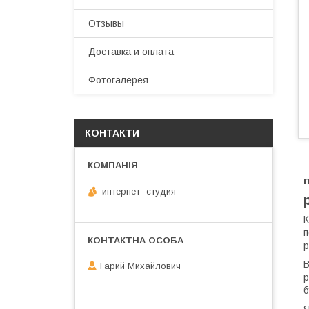
Отзывы
Доставка и оплата
Фотогалерея
КОНТАКТИ
п
интернет- студия
К
п
р
В
Гарий Михайлович
р
б
Я