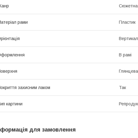
Жанр
Сюжетна 
атеріал рами
Пластик
рієнтація
Вертикал
Оформлення
В рамі
оверхня
Глянцева
окриття захисним лаком
Так
ип картини
Репродук
нформація для замовлення