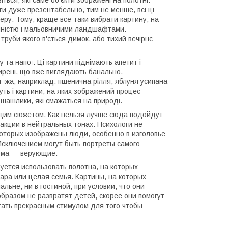
ти дуже презентабельно, тим не менше, всі ці
еру. Тому, краще все-таки вибрати картину, на
инністю і мальовничими ландшафтами.
руби якого в'ється димок, або тихий вечірнє
 та напої. Ці картини піднімають апетит і
ширені, що вже виглядають банально.
 їжа, наприклад: пшенична рілля, яблуня усипана
уть і картини, на яких зображений процес
о шашлики, які смажаться на природі.
им сюжетом. Как нельзя лучше сюда подойдут
акции в нейтральных тонах. Психологи не
которых изображены люди, особенно в изголовье
 Исключением могут быть портреты самого
дома ― верующие.
ется использовать полотна, на которых
ара или целая семья. Картины, на которых
льне, ни в гостиной, при условии, что они
бразом не развратят детей, скорее они помогут
стать прекрасным стимулом для того чтобы