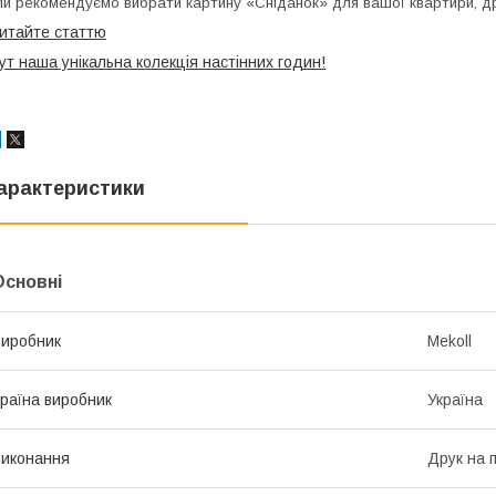
и рекомендуємо вибрати картину «Сніданок» для вашої квартири, др
итайте статтю
ут наша унікальна колекція настінних годин!
арактеристики
Основні
иробник
Mekoll
раїна виробник
Україна
иконання
Друк на 