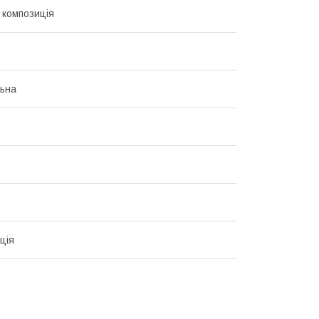
композиція
ьна
ція