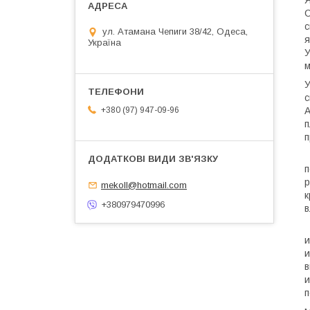
С
с
ул. Атамана Чепиги 38/42, Одеса,
я
Україна
У
м
У
с
А
+380 (97) 947-09-96
п
п
В
п
р
mekoll@hotmail.com
к
+380979470996
в
П
и
и
в
и
п