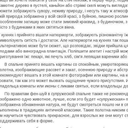
амотнє дерево в пустелі, каньйон або стрімкі скелі можуть вигляда
южети зображують сувору, неживу природу, і несуть таку ж атмосф
кій природа зображена у всій своїй красі, з буйною, пишною росл
особленням затишку може стати зимовий краєвид, з будиночком, з т
істо з будинками в яких світяться вікна.
 кухнях і прийнято вішати натюрморти, зображують різноманітну їжу
имволізують ситість і достаток. Але натюрморти на кухнях так по
льтернативою може бути сюжет, що розповідає, звідки прийшла ця
лодами або виноградна плантація. Поліпшити апетит і настрій мож
риготування їжі: пекарі, які печуть хліб, сім'я лепящая вареники аб
 спальне принято вешать картины со спокойным, умиротворяющ
олотна, изображающие рассвет и закат, осеннюю природу и абстр
екомендуют вешать в этой комнате фотографии или картины, на 
ровати, так как это может вызвать ощущение чужого присутствия.
ладельца комнаты или иконы с ликами святых, если владельцы 
о правилам фен-шуй в супружеской спальне также не рекоменду
зображено одно животное, лучше, если это будет «супружеская» п
зображена обнаженная натура, не будут смотреться пошло ни в спа
ыполнены в традициях античной классики. Такие полотна никоим о
м научиться чувствовать прекрасное, для взрослых же они могут 
оддерживать себя в форме.