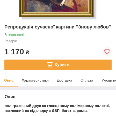
Репродукція сучасної картини "Знову любов"
В наявності
Роздріб
1 170
₴
Купити
Опис
Характеристики
Доставка
Оплата
Умови п
Опис
поліграфічний друк на глянцевому полімерному полотні,
наклеєний на підкладку з ДВП, багетна рамка.