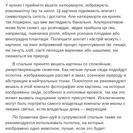
У кухнях і прийнято вішати натюрморти, зображують
різноманітну їжу та напої. Ці картини піднімають апетит і
символізують ситість і достаток. Але натюрморти на кухнях
так поширені, що вже виглядають банально. Альтернативою
може бути сюжет, що розповідає, звідки прийшла ця їжа,
наприклад: пшенична рілля, яблуня усипана плодами або
виноградна плантація. Поліпшити апетит і настрій можуть і
картини, на яких зображений процес приготування їжі: пекарі,
які печуть хліб, сім'я лепящая вареники або шашлики, які
смажаться на природі.
В спальне принято вешать картины со спокойным,
умиротворяющим сюжетом. Как нельзя лучше сюда подойдут
полотна, изображающие рассвет и закат, осеннюю природу и
абстракции в нейтральных тонах. Психологи не рекомендуют
вешать в этой комнате фотографии или картины, на которых
изображены люди, особенно в изголовье кровати, так как это
может вызвать ощущение чужого присутствия. Исключением
могут быть портреты самого владельца комнаты или иконы с
ликами святых, если владельцы дома ― верующие.
По правилам фен-шуй в супружеской спальне также не
рекомендуется использовать полотна, на которых
изображено одно животное, лучше, если это будет