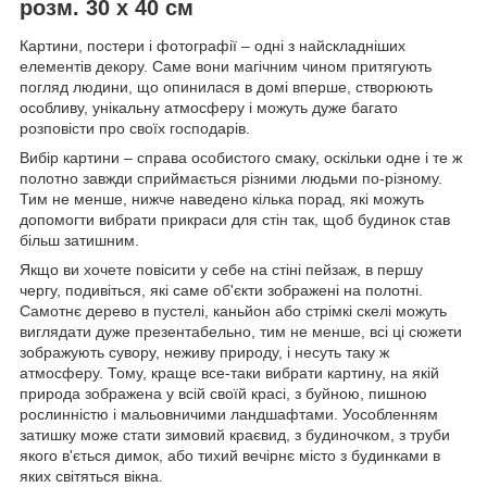
розм. 30 х 40 см
Картини, постери і фотографії – одні з найскладніших
елементів декору. Саме вони магічним чином притягують
погляд людини, що опинилася в домі вперше, створюють
особливу, унікальну атмосферу і можуть дуже багато
розповісти про своїх господарів.
Вибір картини – справа особистого смаку, оскільки одне і те ж
полотно завжди сприймається різними людьми по-різному.
Тим не менше, нижче наведено кілька порад, які можуть
допомогти вибрати прикраси для стін так, щоб будинок став
більш затишним.
Якщо ви хочете повісити у себе на стіні пейзаж, в першу
чергу, подивіться, які саме об'єкти зображені на полотні.
Самотнє дерево в пустелі, каньйон або стрімкі скелі можуть
виглядати дуже презентабельно, тим не менше, всі ці сюжети
зображують сувору, неживу природу, і несуть таку ж
атмосферу. Тому, краще все-таки вибрати картину, на якій
природа зображена у всій своїй красі, з буйною, пишною
рослинністю і мальовничими ландшафтами. Уособленням
затишку може стати зимовий краєвид, з будиночком, з труби
якого в'ється димок, або тихий вечірнє місто з будинками в
яких світяться вікна.