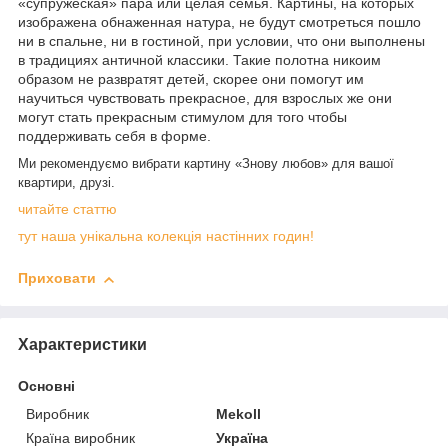
«супружеская» пара или целая семья. Картины, на которых
изображена обнаженная натура, не будут смотреться пошло
ни в спальне, ни в гостиной, при условии, что они выполнены
в традициях античной классики. Такие полотна никоим
образом не развратят детей, скорее они помогут им
научиться чувствовать прекрасное, для взрослых же они
могут стать прекрасным стимулом для того чтобы
поддерживать себя в форме.
Ми рекомендуємо вибрати картину «Знову любов» для вашої
квартири, друзі.
читайте статтю
тут наша унікальна колекція настінних годин!
Приховати
Характеристики
Основні
Виробник
Mekoll
Країна виробник
Україна