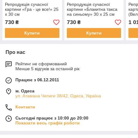
Репродукція сучасної
Репродукція сучасної
Репр
картини «Гра - це все!» 25
картини «Блакитна такса
карт
х 30 см
на синьому» 30 х 25 см
(Вел
«Тан
730
730
1 0
₴
₴
любо
Купити
Купити
Про нас
Рейтинг не сформований
Менше 5 відгуків за останній рік
Працює з 06.12.2011
м. Одеса
ул. Атамана Чепиги 38/42, Одеса, Україна
Контакти
Сьогодні працює з 10:00 до 20:00
Показати весь графік роботи