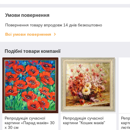
Умови повернення
Повернення товару впродовж 14 днів безкоштовно
Всі умови повернення
Подібні товари компанії
Репродукція сучасної
Репродукція сучасної
Репр
картини «Парад маків» 30
картини "Кошик маків"
карт
х 30 см
люті