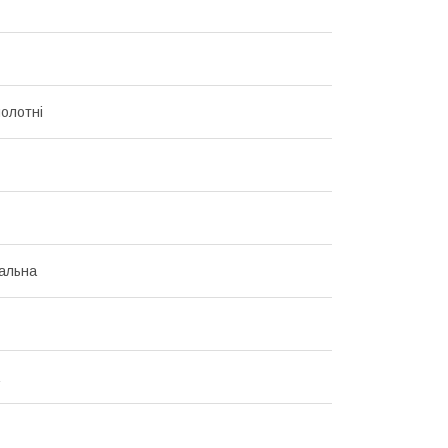
полотні
альна