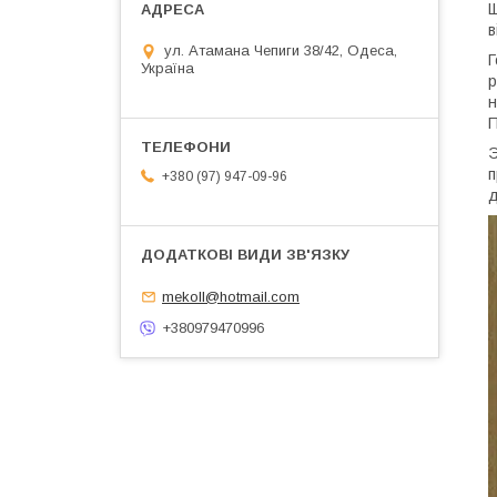
Щ
в
ул. Атамана Чепиги 38/42, Одеса,
Г
Україна
р
н
П
Э
п
+380 (97) 947-09-96
д
mekoll@hotmail.com
+380979470996