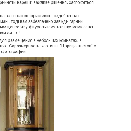
прийняти нарешті важливе рішення, заспокоїться
.
на за своєю колористикою, оздоблення і
мані, тоді вам забезпечено завжди гарний
ки ценее як у фігуральному так і прямому сенсі.
нам життя!
 для размещения в небольших комнатах, в
ухнях. Соразмерность картины "Царица цветов" с
й фотографии