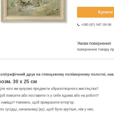
Купити
+380 (97) 947-09-96
повернення товару п
оліграфічний друк на глянцевому полімерному полотні, накл
розм. 30 х 25 см
ля чого ми купуємо предмети образотворчого мистецтва?
об повісити або поставити їх у себе вдома або на роботі?
 навіщо? Напевно, щоб прикрасити інтер'єр.
ло сусідці, начальниці (ку), щоб було крутіше, ніж у них.