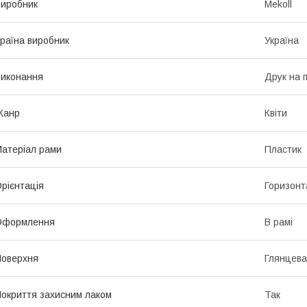
иробник
Mekoll
раїна виробник
Україна
иконання
Друк на 
Жанр
Квіти
атеріал рами
Пластик
рієнтація
Горизонт
Оформлення
В рамі
оверхня
Глянцева
окриття захисним лаком
Так