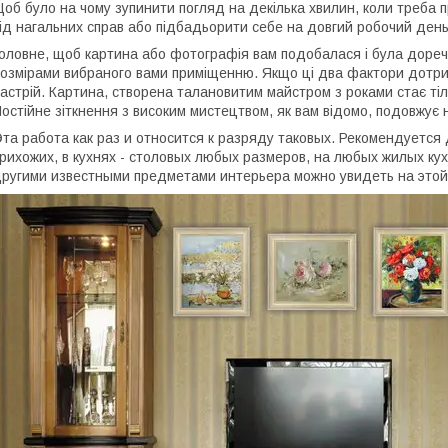
об було на чому зупинити погляд на декілька хвилин, коли треба 
ід нагальних справ або підбадьорити себе на довгий робочий день
оловне, щоб картина або фотографія вам подобалася і була дореч
озмірами вибраного вами приміщенню. Якщо ці два фактори дотри
астрій. Картина, створена талановитим майстром з роками стає тіль
остійне зіткнення з високим мистецтвом, як вам відомо, подовжує 
та работа как раз и относится к разряду таковых. Рекомендуется
рихожих, в кухнях - столовых любых размеров, на любых жилых к
ругими известными предметами интерьера можно увидеть на это