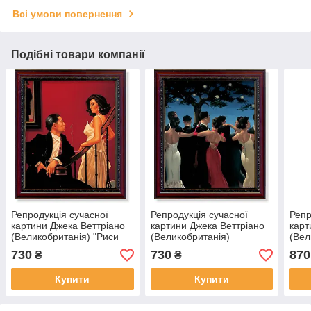
Всі умови повернення
Подібні товари компанії
Репродукція сучасної
Репродукція сучасної
Репр
картини Джека Веттріано
картини Джека Веттріано
карт
(Великобританія) "Риси
(Великобританія)
(Вел
Скарлетт"
"Вальсируюшие"
буде
730
730
870
₴
₴
Купити
Купити