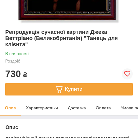
Репродукція сучасної картини Джека
Веттріано (Великобританія) "Танець для
клієнта"
В наявності
Роздріб
730
₴
Купити
Опис
Характеристики
Доставка
Оплата
Умови п
Опис
поліграфічний друк на глянцевому полімерному полотні,