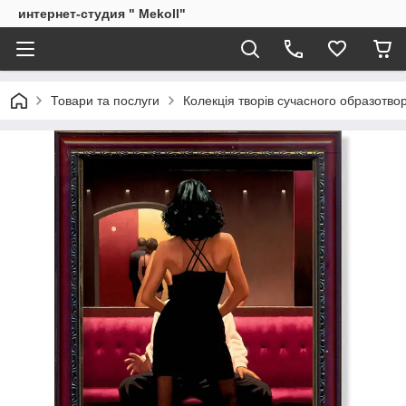
интернет-студия " Mekoll"
Товари та послуги
Колекція творів сучасного образотв