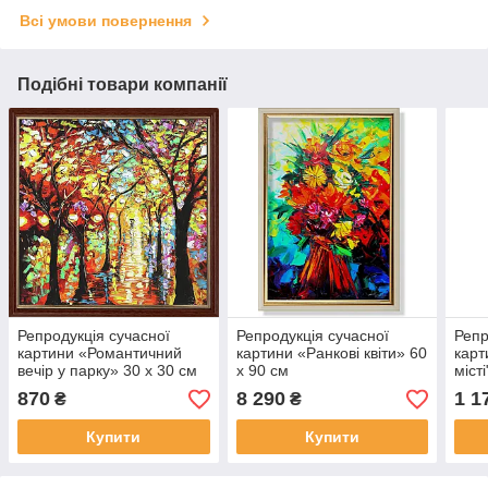
Всі умови повернення
Подібні товари компанії
Репродукція сучасної
Репродукція сучасної
Репр
картини «Романтичний
картини «Ранкові квіти» 60
карт
вечір у парку» 30 х 30 см
х 90 см
місті
870
8 290
1 1
₴
₴
Купити
Купити