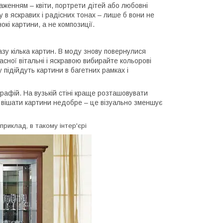
аженням – квіти, портрети дітей або любовні
у в яскравих і радісних тонах – лише б вони не
кі картини, а не композиції.
азу кілька картин. В моду знову повернулися
сної вітальні і яскравою вибирайте кольорові
 підійдуть картини в багетних рамках і
афій. На вузькій стіні краще розташовувати
ю вішати картини недобре – це візуально зменшує
приклад, в такому інтер'єрі