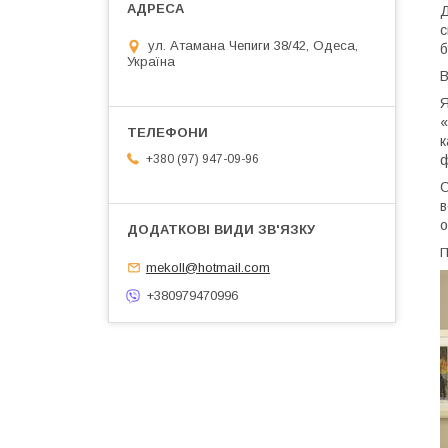
Д
с
ул. Атамана Чепиги 38/42, Одеса,
б
Україна
В
Я
«
к
ф
+380 (97) 947-09-96
О
в
о
П
mekoll@hotmail.com
+380979470996