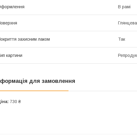
Оформлення
В рамі
оверхня
Глянцева
окриття захисним лаком
Так
ип картини
Репродук
нформація для замовлення
іна:
730 ₴