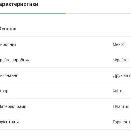
арактеристики
Основні
иробник
Mekoll
раїна виробник
Україна
иконання
Друк на 
Жанр
Квіти
атеріал рами
Пластик
рієнтація
Горизонт