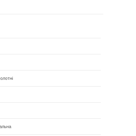
полотні
альна