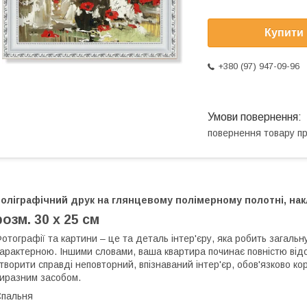
Купити
+380 (97) 947-09-96
повернення товару п
оліграфічний друк на глянцевому полімерному полотні, накл
розм. 30 х 25 см
отографії та картини – це та деталь інтер'єру, яка робить загаль
арактерною. Іншими словами, ваша квартира починає повністю відо
творити справді неповторний, впізнаваний інтер'єр, обов'язково к
иразним засобом.
пальня