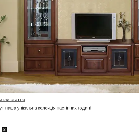
итай статтю
ут наша унікальна колекція настінних годин!