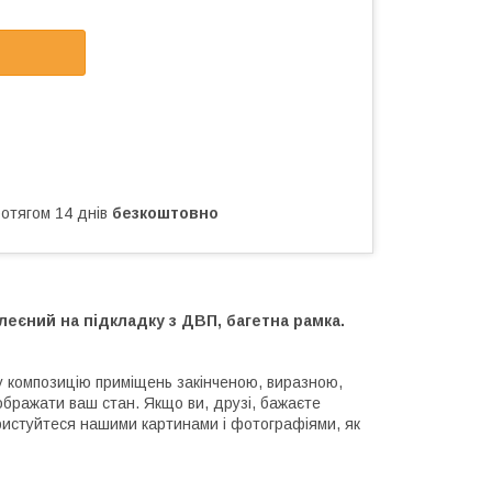
ротягом 14 днів
безкоштовно
еєний на підкладку з ДВП, багетна рамка.
ну композицію приміщень закінченою, виразною,
бражати ваш стан. Якщо ви, друзі, бажаєте
ористуйтеся нашими картинами і фотографіями, як