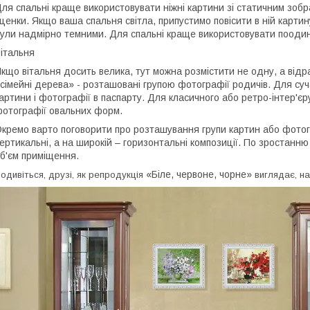
ля спальні краще використовувати ніжні картини зі статичним зобр
ценки. Якщо ваша спальня світла, припустимо повісити в ній картин
ули надмірно темними. Для спальні краще використовувати поодино
італьня
кщо вітальня досить велика, тут можна розмістити не одну, а відр
сімейні дерева» - розташовані групою фотографії родичів. Для суча
артини і фотографії в паспарту. Для класичного або ретро-інтер'єру
отографії овальних форм.
кремо варто поговорити про розташування групи картин або фотогр
ертикальні, а на широкій – горизонтальні композиції. По зростанн
б'єм приміщення.
«Біле, червоне, чорне»
одивіться, друзі, як репродукція
виглядає, на