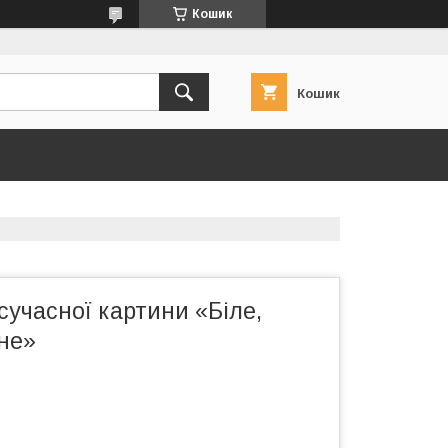
Кошик
Кошик
сучасної картини «Біле,
не»