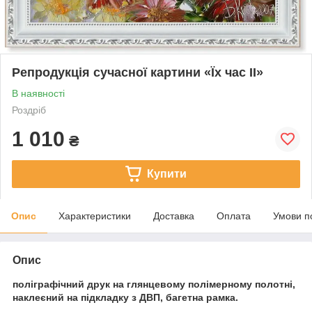
Репродукція сучасної картини «Їх час II»
В наявності
Роздріб
1 010
₴
Купити
Опис
Характеристики
Доставка
Оплата
Умови п
Опис
поліграфічний друк на глянцевому полімерному полотні,
наклеєний на підкладку з ДВП, багетна рамка.