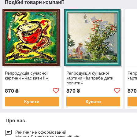
Подібні товари компанії
Репродукція сучасної
Репродукція сучасної
Репр
картини «Час кави II»
картини «Їм треба дати
карт
попити»
870
870
870
₴
₴
Купити
Купити
Про нас
Рейтинг не сформований
Менше 5 відгуків за останній рік