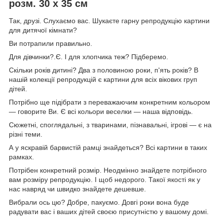
розм. 30 х 35 см
Так, друзі. Слухаємо вас. Шукаєте гарну репродукцію картини
для дитячої кімнати?
Ви потрапили правильно.
Для дівчинки?.Є. І для хлопчика теж? Підберемо.
Скільки років дитині? Два з половиною роки, п'ять років? В
нашій колекції репродукцій є картини для всіх вікових груп
дітей.
Потрібно ще підібрати з переважаючим конкретним кольором
― говорите Ви. Є всі кольори веселки ― наша відповідь.
Сюжетні, споглядальні, з тваринами, пізнавальні, ігрові ― є на
різні теми.
А у яскравій барвистій рамці знайдеться? Всі картини в таких
рамках.
Потрібен конкретний розмір. Неодмінно знайдете потрібного
вам розміру репродукцію. І щоб недорого. Такої якості як у
нас навряд чи швидко знайдете дешевше.
Вибрали ось цю? Добре, пакуємо. Довгі роки вона буде
радувати вас і ваших дітей своєю присутністю у вашому домі.