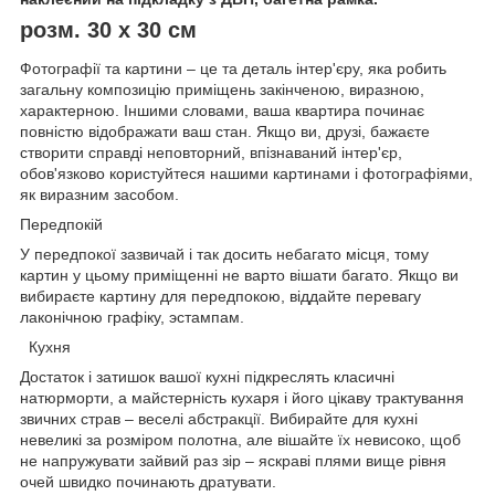
розм. 30 х 30 см
Фотографії та картини – це та деталь інтер'єру, яка робить
загальну композицію приміщень закінченою, виразною,
характерною. Іншими словами, ваша квартира починає
повністю відображати ваш стан. Якщо ви, друзі, бажаєте
створити справді неповторний, впізнаваний інтер'єр,
обов'язково користуйтеся нашими картинами і фотографіями,
як виразним засобом.
Передпокій
У передпокої зазвичай і так досить небагато місця, тому
картин у цьому приміщенні не варто вішати багато. Якщо ви
вибираєте картину для передпокою, віддайте перевагу
лаконічною графіку, эстампам.
Кухня
Достаток і затишок вашої кухні підкреслять класичні
натюрморти, а майстерність кухаря і його цікаву трактування
звичних страв – веселі абстракції. Вибирайте для кухні
невеликі за розміром полотна, але вішайте їх невисоко, щоб
не напружувати зайвий раз зір – яскраві плями вище рівня
очей швидко починають дратувати.