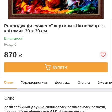
Репродукція сучасної картини «Натюрморт з
квітами» 30 х 30 см
В наявності
Роздріб
870
₴
Купити
Опис
Характеристики
Доставка
Оплата
Умови п
Опис
поліграфічний друк на глянцевому полімерному полотні,
наклеєний на підкладку з ДВП, багетна рамка.