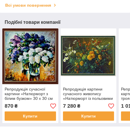
Всі умови повернення
Подібні товари компанії
Репродукція сучасної
Репродукція картини
Репр
картини «Натюрморт з
сучасного живопису
карт
білим бузком» 30 х 30 см
«Натюрморт із польовими
троя
квітами» 60 х 85 см
870
7 280
1 0
₴
₴
Купити
Купити