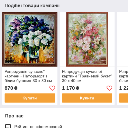
Подібні товари компанії
Репродукція сучасної
Репродукція сучасної
Репр
картини «Натюрморт з
картини "Травневий букет"
карт
білим бузком» 30 х 30 см
30 х 40 см
біли
см
870
1 170
1 2
₴
₴
Купити
Купити
Про нас
Рейтинг не сформований