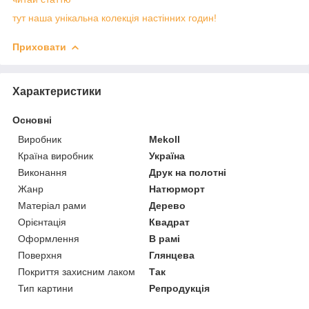
тут наша унікальна колекція настінних годин!
Приховати
Характеристики
Основні
Виробник
Mekoll
Країна виробник
Україна
Виконання
Друк на полотні
Жанр
Натюрморт
Матеріал рами
Дерево
Орієнтація
Квадрат
Оформлення
В рамі
Поверхня
Глянцева
Покриття захисним лаком
Так
Тип картини
Репродукція