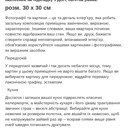
розм. 30 х 30 см
Фотографії та картини – це та деталь інтер'єру, яка робить
загальну композицію приміщень закінченою, виразною,
характерною. Іншими словами, ваша квартира починає
повністю відображати ваш стан. Якщо ви, друзі, бажаєте
створити справді неповторний, впізнаваний інтер'єр,
обов'язково користуйтеся нашими картинами і фотографіями,
як виразним засобом.
Передпокій
У передпокої зазвичай і так досить небагато місця, тому
картин у цьому приміщенні не варто вішати багато. Якщо ви
вибираєте картину для передпокою, віддайте перевагу
лаконічною графіку, эстампам.
Кухня
Достаток і затишок вашої кухні підкреслять класичні
натюрморти, а майстерність кухаря і його цікаву трактування
звичних страв – веселі абстракції. Вибирайте для кухні
невеликі за розміром полотна, але вішайте їх невисоко, щоб
не напружувати зайвий раз зір – яскраві плями вище рівня
очей швидко починають дратувати.