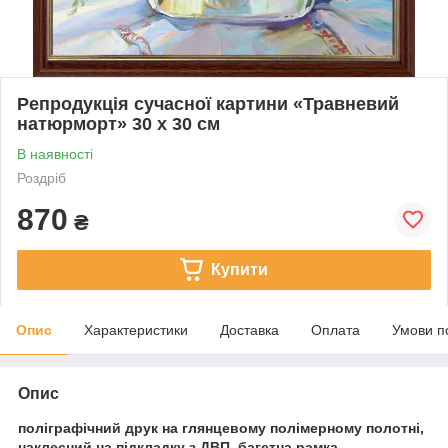
Репродукція сучасної картини «Травневий
натюрморт» 30 х 30 см
В наявності
Роздріб
870
₴
Купити
Опис
Характеристики
Доставка
Оплата
Умови п
Опис
поліграфічний друк на глянцевому полімерному полотні,
наклеєний на підкладку з ДВП, багетна рамка.