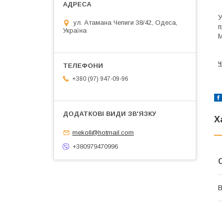
У
ул. Атамана Чепиги 38/42, Одеса,
п
Україна
М
ч
+380 (97) 947-09-96
Х
mekoll@hotmail.com
+380979470996
В