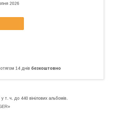
рпня 2026
ротягом 14 днів
безкоштовно
 у т. ч. до 440 вінілових альбомів.
GGER»