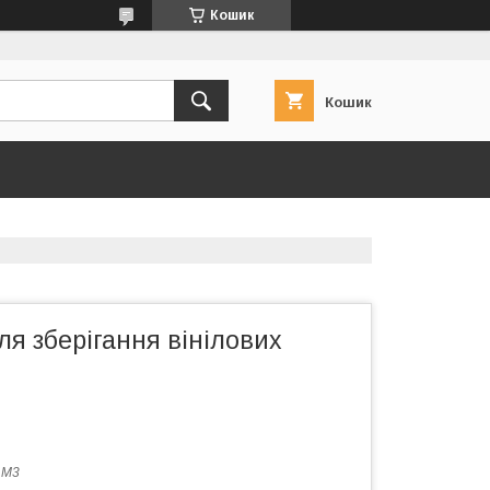
Кошик
Кошик
я зберігання вінілових
:
М3