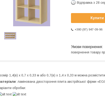
Відправка з 28 се
Купити
+380 (97) 947-09-96
повернення товару п
озмір 1,4(в) х 0,7 х 0,33 м або 0,7(в) х 1,4 х 0,33 м можна розмістити
матеріали
: ламінована двостороння плита австрійської фірми «E
аріанти обробки: