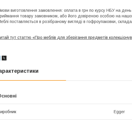
мови виготовлення замовлення: оплата в грн по курсу НБУ на ден
риймання товару замовником, або його довіреною особою на нашому
еблі поставляється в розібраному вигляді в гофроупаковки, склад
итай тут статтю «Про меблів для зберігання предметів колекціону
арактеристики
Основні
иробник
Egger