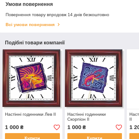
Умови повернення
Повернення товару впродовж 14 днів безкоштовно
Всі умови повернення
Подібні товари компанії
Настінні годинники Лев II
Настінні годинники
Наст
Скорпіон II
II
1 000
1 000
1 2
₴
₴
Купити
Купити