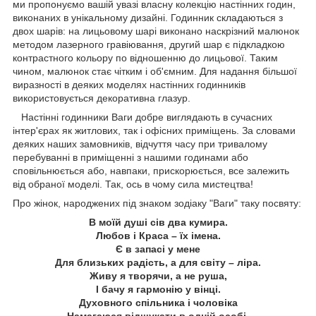
ми пропонуємо вашій увазі власну колекцію настінних годин,
виконаних в унікальному дизайні. Годинник складаються з
двох шарів: на лицьовому шарі виконано наскрізний малюнок
методом лазерного гравіювання, другий шар є підкладкою
контрастного кольору по відношенню до лицьової. Таким
чином, малюнок стає чітким і об'ємним. Для надання більшої
виразності в деяких моделях настінних годинників
використовується декоративна глазур.
Настінні годинники Ваги
добре виглядають в сучасних
інтер'єрах як житлових, так і офісних приміщень. За словами
деяких наших замовників, відчуття часу при тривалому
перебуванні в приміщенні з нашими годинами або
сповільнюється або, навпаки, прискорюється, все залежить
від обраної моделі. Так, ось в чому сила мистецтва!
Про жінок, народжених під знаком зодіаку "Ваги" таку посвяту:
В моїй душі сів два кумира.
Любов і Краса – їх імена.
Є в запасі у мене
Для близьких радість, а для світу – ліра.
Живу я творячи, а не руша,
І бачу я гармонію у вінці.
Духовного спільника і чоловіка
Намагаюся відшукати в одній особі.