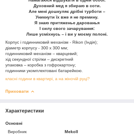
Духовний мед я збираю в соти.
Але мені дошкуляє дрібні турботи –
Уникнути їх вже я не премину.
Я знаю притяженье дарованья
І силу свого зачарування:
Лише усміхнусь – і ви у моєму полоні.
Корпус і годинниковий механізм - Rikon (Індія);
діаметр корпусу - 300 х 300 мм;
годинниковий механізм – кварцевий;
хід секундної стрілки – дискретний
упаковка – коробка з гофрокартону;
годинники укомплектовані батарейкою.
класні години в квартирі, а на жіночій руці?
Приховати
Характеристики
Основні
Виробник
Mekoll