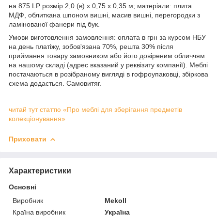
на 875 LP розмір 2,0 (в) х 0,75 х 0,35 м; матеріали: плита
МДФ, облиткана шпоном вишні, масив вишні, перегородки з
ламінованої фанери під бук.
Умови виготовлення замовлення: оплата в грн за курсом НБУ
на день платіжу, зобов'язана 70%, решта 30% після
приймання товару замовником або його довіреним обличчям
на нашому складі (адрес вказаний у реквізиту компанії). Меблі
постачаються в розібраному вигляді в гофроупаковці, збіркова
схема додається. Самовитяг.
читай тут статтю «Про меблі для зберігання предметів
колекціонування»
Приховати
Характеристики
Основні
Виробник
Mekoll
Країна виробник
Україна