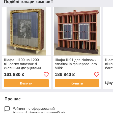
Подібні товари компанії
Шафа Ш100 на 1200
Шафа Ш91 для вінілових
Шаф
вінілових платівок зі
платівок із фанерованого
віні
скляними дверцятами
МДФ
баге
161 880
186 840
₴
₴
Цін
Купити
Купити
Про нас
Рейтинг не сформований
Менше 5 відгуків за останній рік