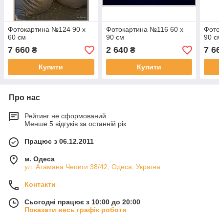
Фотокартина №124 90 х
Фотокартина №116 60 х
Фото
60 см
90 см
90 с
7 660
2 640
7 6
₴
₴
Купити
Купити
Про нас
Рейтинг не сформований
Менше 5 відгуків за останній рік
Працює з 06.12.2011
м. Одеса
ул. Атамана Чепиги 38/42, Одеса, Україна
Контакти
Сьогодні працює з 10:00 до 20:00
Показати весь графік роботи