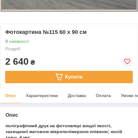
Фотокартина №115 60 х 90 см
В наявності
Роздріб
2 640
₴
Купити
Опис
Характеристики
Доставка
Оплата
Умови п
Опис
поліграфічний друк на фотопапері вищої якості,
захищеної матовою мікрополімерною плівкою; носій
товщ. 4 мм;