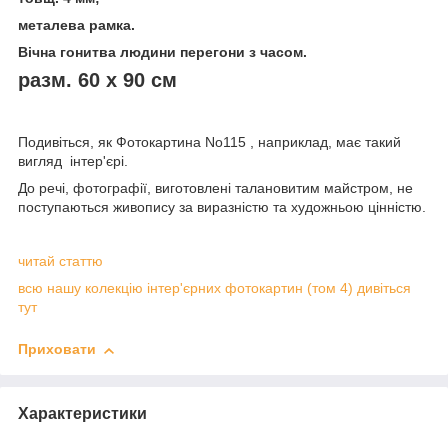
металева рамка.
Вічна гонитва людини перегони з часом.
разм. 60 х 90 см
Подивіться, як Фотокартина No115 , наприклад, має такий
вигляд інтер'єрі.
До речі, фотографії, виготовлені талановитим майстром, не
поступаються живопису за виразністю та художньою цінністю.
читай статтю
всю нашу колекцію інтер'єрних фотокартин (том 4) дивіться
тут
Приховати
Характеристики