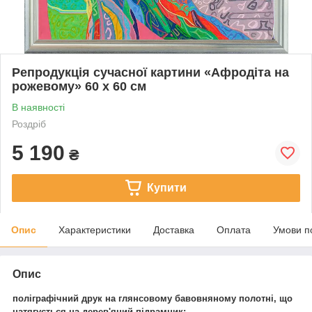
Репродукція сучасної картини «Афродіта на
рожевому» 60 х 60 см
В наявності
Роздріб
5 190
₴
Купити
Опис
Характеристики
Доставка
Оплата
Умови п
Опис
поліграфічний друк на глянсовому бавовняному полотні, що
натягується на дерев'яний підрамник;