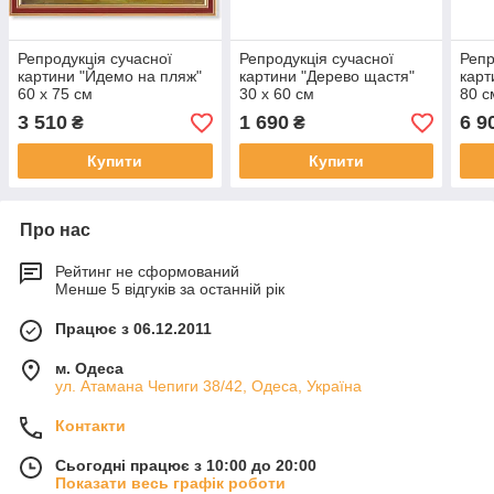
Репродукція сучасної
Репродукція сучасної
Репр
картини "Йдемо на пляж"
картини "Дерево щастя"
карт
60 х 75 см
30 х 60 см
80 с
3 510
1 690
6 9
₴
₴
Купити
Купити
Про нас
Рейтинг не сформований
Менше 5 відгуків за останній рік
Працює з 06.12.2011
м. Одеса
ул. Атамана Чепиги 38/42, Одеса, Україна
Контакти
Сьогодні працює з 10:00 до 20:00
Показати весь графік роботи