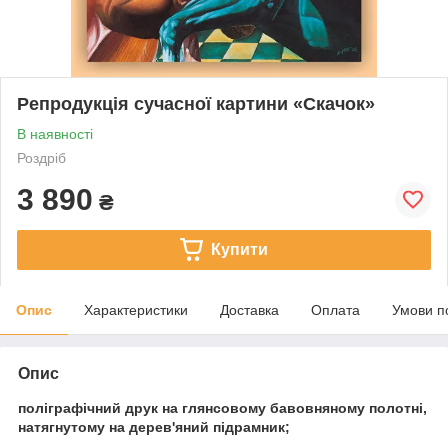
Репродукція сучасної картини «Скачок»
В наявності
Роздріб
3 890
₴
Купити
Опис
Характеристики
Доставка
Оплата
Умови п
Опис
поліграфічний друк на глянсовому бавовняному полотні,
натягнутому на дерев'яний підрамник;