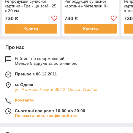
Репродукція сучасної
Репродукція сучасної
Репр
картини «Гра - це все!» 25
картини «Метелики II»
карт
х 30 см
а ма
730
730
730
₴
₴
Купити
Купити
Про нас
Рейтинг не сформований
Менше 5 відгуків за останній рік
Працює з 06.12.2011
м. Одеса
ул. Атамана Чепиги 38/42, Одеса, Україна
Контакти
Сьогодні працює з 10:00 до 20:00
Показати весь графік роботи