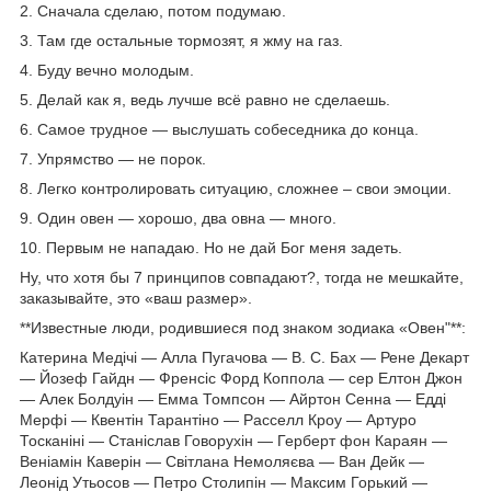
2. Сначала сделаю, потом подумаю.
3. Там где остальные тормозят, я жму на газ.
4. Буду вечно молодым.
5. Делай как я, ведь лучше всё равно не сделаешь.
6. Самое трудное — выслушать собеседника до конца.
7. Упрямство — не порок.
8. Легко контролировать ситуацию, сложнее – свои эмоции.
9. Один овен — хорошо, два овна — много.
10. Первым не нападаю. Но не дай Бог меня задеть.
Ну, что хотя бы 7 принципов совпадают?, тогда не мешкайте,
заказывайте, это «ваш размер».
**Известные люди, родившиеся под знаком зодиака «Овен"**:
Катерина Медічі — Алла Пугачова — В. С. Бах — Рене Декарт
— Йозеф Гайдн — Френсіс Форд Коппола — сер Елтон Джон
— Алек Болдуін — Емма Томпсон — Айртон Сенна — Едді
Мерфі — Квентін Тарантіно — Расселл Кроу — Артуро
Тосканіні — Станіслав Говорухін — Герберт фон Караян —
Веніамін Каверін — Світлана Немоляєва — Ван Дейк —
Леонід Утьосов — Петро Столипін — Максим Горький —