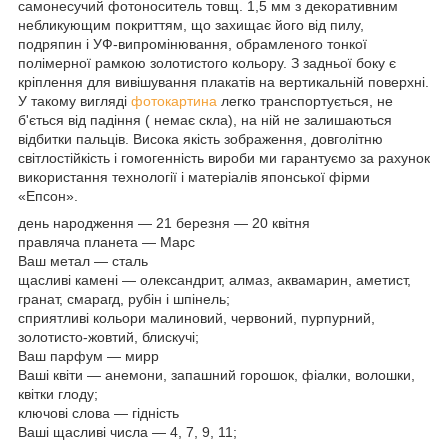
самонесучий фотоноситель товщ. 1,5 мм з декоративним
небликующим покриттям, що захищає його від пилу,
подряпин і УФ-випромінювання, обрамленого тонкої
полімерної рамкою золотистого кольору. З задньої боку є
кріплення для вивішування плакатів на вертикальній поверхні.
У такому вигляді
фотокартина
легко транспортується, не
б'ється від падіння ( немає скла), на ній не залишаються
відбитки пальців. Висока якість зображення, довголітню
світлостійкість і гомогенність вироби ми гарантуємо за рахунок
використання технології і матеріалів японської фірми
«Епсон».
день народження — 21 березня — 20 квітня
правляча планета — Марс
Ваш метал — сталь
щасливі камені — олександрит, алмаз, аквамарин, аметист,
гранат, смарагд, рубін і шпінель;
сприятливі кольори малиновий, червоний, пурпурний,
золотисто-жовтий, блискучі;
Ваш парфум — мирр
Ваші квіти — анемони, запашний горошок, фіалки, волошки,
квітки глоду;
ключові слова — гідність
Ваші щасливі числа — 4, 7, 9, 11;