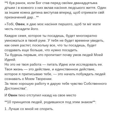
**І був ранок, коли Бог став перед своїми дванадцятьма
дітьми і в кожного з них вклав насіння людського життя. Один
за іншим кожна дитина виступав вперед, щоб отримати свій
призначений дар...**
«Тобі,
Овен
, я даю моє насіння першого, щоб ти міг мати
честь посадити його.
Каждое семя, которое ты посадишь, будет многократно
умножаться в твоей руке. У тебя не будет времени увидеть,
как семя растет, поскольку все, что ты посадишь, будет
создавать еще больше, что нужно посадить.
Ты будешь первым, кто пропитает почву умов людей Моей
Идеей.
Но это не твоя работа — питать Идею или исследовать ее.
Твоя жизнь — это действие, и единственное действие,
которое я приписываю тебе, — это начать побуждать людей
сознавать о Моем Творении.
За твою хорошую работу я дарую тебе чувство Собственного
Достоинства".
И
Овен
тихо отступил назад на свое место
**10 принципов людей, родившихся под этим знаком**:
1. Лучше со мной не спорить.