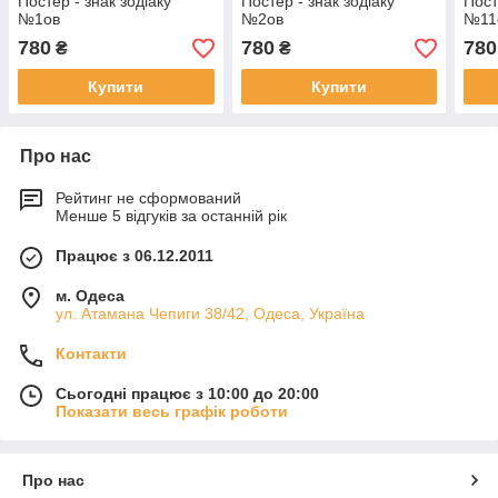
Постер - знак зодіаку
Постер - знак зодіаку
Пост
№1ов
№2ов
№11
780
780
780
₴
₴
Купити
Купити
Про нас
Рейтинг не сформований
Менше 5 відгуків за останній рік
Працює з 06.12.2011
м. Одеса
ул. Атамана Чепиги 38/42, Одеса, Україна
Контакти
Сьогодні працює з 10:00 до 20:00
Показати весь графік роботи
Про нас