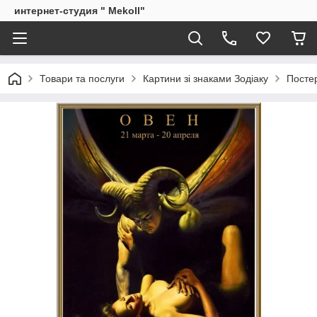
интернет-студия " Mekoll"
Товари та послуги
Картини зі знаками Зодіаку
Посте