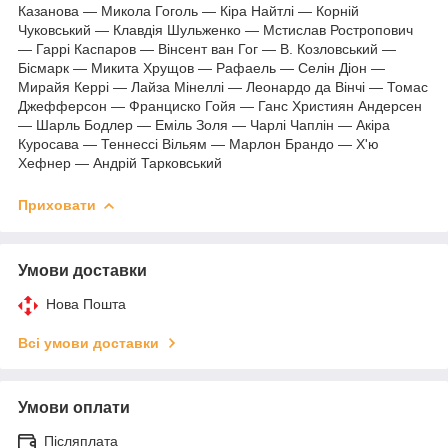
Казанова — Микола Гоголь — Кіра Найтлі — Корній
Чуковський — Клавдія Шульженко — Мстислав Ростропович
— Гаррі Каспаров — Вінсент ван Гог — В. Козловський —
Бісмарк — Микита Хрущов — Рафаель — Селін Діон —
Мирайя Керрі — Лайза Мінеллі — Леонардо да Вінчі — Томас
Джефферсон — Франциско Гойя — Ганс Християн Андерсен
— Шарль Бодлер — Еміль Золя — Чарлі Чаплін — Акіра
Куросава — Теннессі Вільям — Марлон Брандо — Х'ю
Хефнер — Андрій Тарковський
Приховати
Умови доставки
Нова Пошта
Всі умови доставки
Умови оплати
Післяплата