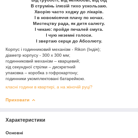
В струмінь ілюзій тихо ускользаю.
Хворію часто ходжу до лікарів.
І в новомісяччя плачу по ночах.
Мистецтву рада, як дитя салюту.
І чекаю: пройде печалей смуга.
І чую неземні голоси.
І звертаю серце до Абсолюту.
Корпус і годинниковий механізм - Rikon (Індія);
діаметр корпусу - 300 х 300 мм;
годинниковий механізм – кварцевий;
хід секундної стрілки – дискретний
упаковка – коробка з гофрокартону;
годинники укомплектовані батарейкою.
класні години в квартирі, а на жіночій руці?
Приховати
Характеристики
Основні