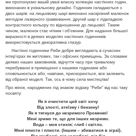
ми пропонуємо вашій увазі власну колекцію настінних годин,
виконаних в унікальному дизайні. Годинник складаються з
двох шарів: на лицьовому шарі виконано наскрізний малюнок
методом лазерного гравіювання, другий шар є підкладкою
контрастного кольору по відношенню до лицьової. Таким
чином, малюнок стає чітким і об'ємним. Для надання більшої
виразності в деяких моделях настінних годинників
використовується декоративна глазур.
Настінні годинники Риби
добре виглядають в сучасних
інтер'єрах як житлових, так і офісних приміщень. За словами
деяких наших замовників, відчуття часу при тривалому
перебуванні в приміщенні з нашими годинами або
сповільнюється або, навпаки, прискорюється, все залежить
від обраної моделі. Так, ось в чому сила мистецтва!
Про жінок, народжених під знаком зодіаку "Риби" від нас таку
посвяту:
Як я очистити цей світ хочу
Від злості, атеїзму і бензину!
Як я тягнуся до незримого Променю!
Мені зримо те, що для інших незримо.
Вода – моя стихія: глиб і світло.
Мені плисти і плисти. (Іншим – збиватися в зграї).
Від грубості, від нелюбові, від бід