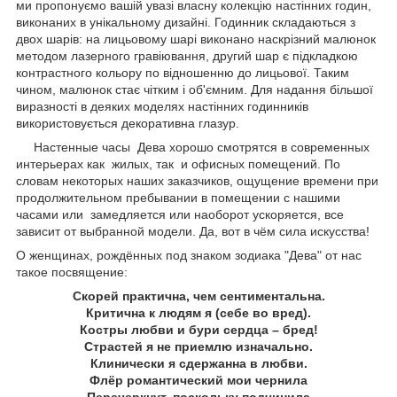
ми пропонуємо вашій увазі власну колекцію настінних годин,
виконаних в унікальному дизайні. Годинник складаються з
двох шарів: на лицьовому шарі виконано наскрізний малюнок
методом лазерного гравіювання, другий шар є підкладкою
контрастного кольору по відношенню до лицьової. Таким
чином, малюнок стає чітким і об'ємним. Для надання більшої
виразності в деяких моделях настінних годинників
використовується декоративна глазур.
Настенные часы Дева
хорошо смотрятся в современных
интерьерах как жилых, так и офисных помещений. По
словам некоторых наших заказчиков, ощущение времени при
продолжительном пребывании в помещении с нашими
часами или замедляется или наоборот ускоряется, все
зависит от выбранной модели. Да, вот в чём сила искусства!
О женщинах, рождённых под знаком зодиака "Дева" от нас
такое посвящение:
Скорей практична, чем сентиментальна.
Критична к людям я (себе во вред).
Костры любви и бури сердца – бред!
Страстей я не приемлю изначально.
Клинически я сдержанна в любви.
Флёр романтический мои чернила
Перечеркнут, поскольку подчинила