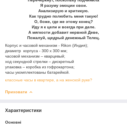
Я разуму эмоции свои.
Анализирую и критикую.
Как трудно полюбить меня такую!
О, боже, где же этому конец?
Иду я к цели и всегда при деле.
А мягкости добавит нервной Деве,
Пожалуй, щедрый денежный Телец.
Корпус и часовой механизм - Rikon (Индия);
диаметр корпуса - 300 х 300 мм;
часовой механизм – кварцевый;
ход секундной стрелки – дискретный
упаковка – коробка из гофрокартона;
часы укомплектованы батарейкой.
классные часы в квартире, а на женской руке?
Приховати
Характеристики
Основні