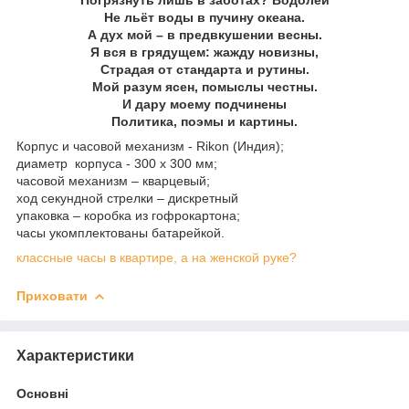
Не льёт воды в пучину океана.
А дух мой – в предвкушении весны.
Я вся в грядущем: жажду новизны,
Страдая от стандарта и рутины.
Мой разум ясен, помыслы честны.
И дару моему подчинены
Политика, поэмы и картины.
Корпус и часовой механизм - Rikon (Индия);
диаметр корпуса - 300 х 300 мм;
часовой механизм – кварцевый;
ход секундной стрелки – дискретный
упаковка – коробка из гофрокартона;
часы укомплектованы батарейкой.
классные часы в квартире, а на женской руке?
Приховати
Характеристики
Основні