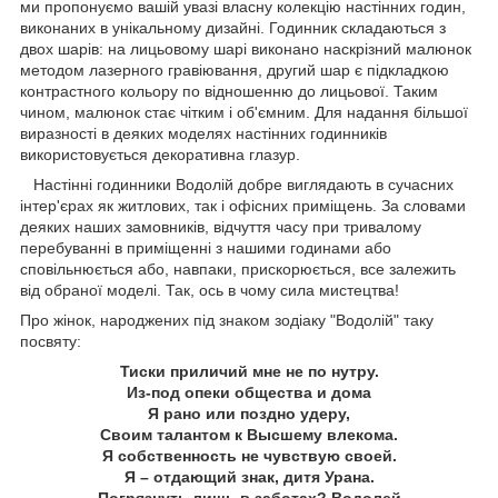
ми пропонуємо вашій увазі власну колекцію настінних годин,
виконаних в унікальному дизайні. Годинник складаються з
двох шарів: на лицьовому шарі виконано наскрізний малюнок
методом лазерного гравіювання, другий шар є підкладкою
контрастного кольору по відношенню до лицьової. Таким
чином, малюнок стає чітким і об'ємним. Для надання більшої
виразності в деяких моделях настінних годинників
використовується декоративна глазур.
Настінні годинники Водолій
добре виглядають в сучасних
інтер'єрах як житлових, так і офісних приміщень. За словами
деяких наших замовників, відчуття часу при тривалому
перебуванні в приміщенні з нашими годинами або
сповільнюється або, навпаки, прискорюється, все залежить
від обраної моделі. Так, ось в чому сила мистецтва!
Про жінок, народжених під знаком зодіаку "Водолій" таку
посвяту:
Тиски приличий мне не по нутру.
Из-под опеки общества и дома
Я рано или поздно удеру,
Своим талантом к Высшему влекома.
Я собственность не чувствую своей.
Я – отдающий знак, дитя Урана.
Погрязнуть лишь в заботах? Водолей