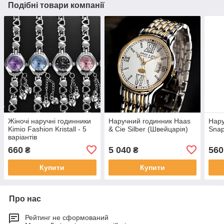
Подібні товари компанії
Жіночі наручні годинники
Наручний годинник Haas
Нару
Kimio Fashion Kristall - 5
& Cie Silber (Швейцарія)
Snap
варіантів
660
5 040
560
₴
₴
Купити
Купити
Про нас
Рейтинг не сформований