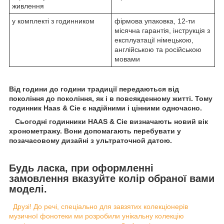
живлення
у комплекті з годинником
фірмова упаковка, 12-ти
місячна гарантія, інструкція з
експлуатації німецькою,
англійською та російською
мовами
Від години до години традиції передаються від
покоління до покоління, як і в повсякденному житті. Тому
годинник Haas & Cie є надійними і цінними одночасно.
Сьогодні годинники HAAS & Cie визначають новий вік
хронометражу. Вони допомагають перебувати у
позачасовому дизайні з ультраточной датою.
Будь ласка, при оформленні
замовлення вказуйте колір обраної вами
моделі.
Друзі! До речі, спеціально для завзятих колекціонерів
музичної фонотеки ми розробили унікальну колекцію