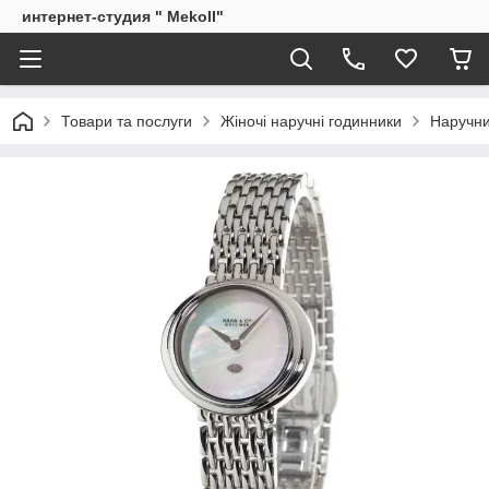
интернет-студия " Mekoll"
Товари та послуги
Жіночі наручні годинники
Наручни