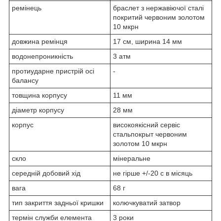
ремінець
браслет з нержавіючої сталі
покритий червоним золотом
10 мкрн
довжина ремінця
17 см, ширина 14 мм
водонепроникність
3 атм
протиударне пристрій осі
-
балансу
товщина корпусу
11 мм
діаметр корпусу
28 мм
корпус
високоякісний сервіс
стальпокрыт червоним
золотом 10 мкрн
скло
мінеральне
середній добовий хід
не гірше +/-20 с в місяць
вага
68 г
тип закриття задньої кришки
колючкуватий затвор
термін служби елемента
3 роки