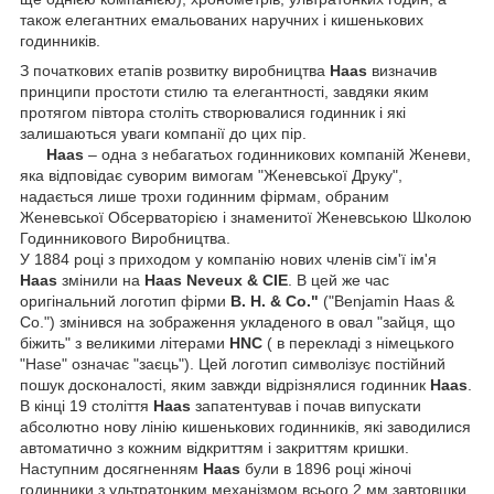
також елегантних емальованих наручних і кишенькових
годинників.
З початкових етапів розвитку виробництва
Haas
визначив
принципи простоти стилю та елегантності, завдяки яким
протягом півтора століть створювалися годинник і які
залишаються уваги компанії до цих пір.
Haas
– одна з небагатьох годинникових компаній Женеви,
яка відповідає суворим вимогам "Женевської Друку",
надається лише трохи годинним фірмам, обраним
Женевської Обсерваторією і знаменитої Женевською Школою
Годинникового Виробництва.
У 1884 році з приходом у компанію нових членів сім'ї ім'я
Haas
змінили на
Haas Neveux & C
IE
. В цей же час
оригінальний логотип фірми
B. H. & Co."
("Benjamin Haas &
Co.") змінився на зображення укладеного в овал "зайця, що
біжить" з великими літерами
HNC
( в перекладі з німецького
"Hase" означає "заєць"). Цей логотип символізує постійний
пошук досконалості, яким завжди відрізнялися годинник
Haas
.
В кінці 19 століття
Haas
запатентував і почав випускати
абсолютно нову лінію кишенькових годинників, які заводилися
автоматично з кожним відкриттям і закриттям кришки.
Наступним досягненням
Haas
були в 1896 році жіночі
годинники з ультратонким механізмом всього 2 мм завтовшки,