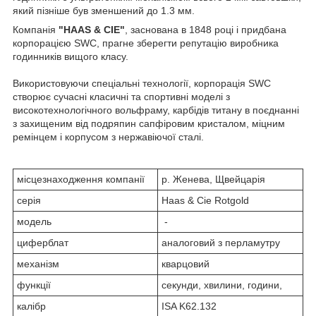
який пізніше був зменшений до 1.3 мм.
Компанія
"HAAS & C
IE
"
, заснована в 1848 році і придбана
корпорацією SWC, прагне зберегти репутацію виробника
годинників вищого класу.
Використовуючи спеціальні технології, корпорація SWC
створює сучасні класичні та спортивні моделі з
високотехнологічного вольфраму, карбідів титану в поєднанні
з захищеним від подряпин сапфіровим кристалом, міцним
ремінцем і корпусом з нержавіючої сталі.
місцезнаходження компанії
р. Женева, Щвейцарія
серія
Haas & Cie Rotgold
модель
-
циферблат
аналоговий з перламутру
механізм
кварцовий
функції
секунди, хвилини, години,
калібр
ISA K62.132