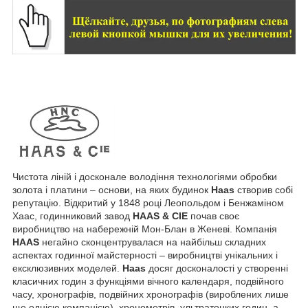
Чистота ліній і досконале володіння технологіями обробки
золота і платини – основи, на яких будинок
Haas
створив собі
репутацію. Відкритий у 1848 році Леопольдом і Бенжаміном
Хаас, годинниковий завод
HAAS & C
IE
почав своє
виробництво на набережній Мон-Блан в Женеві. Компанія
HAAS
негайно сконцентрувалася на найбільш складних
аспектах годинної майстерності – виробництві унікальних і
ексклюзивних моделей.
Haas
досяг досконалості у створенні
класичних годин з функціями вічного календаря, подвійного
часу, хронографів, подвійних хронографів (вироблених лише
ще однією компанією), хронометрів, ультратонких годин, а