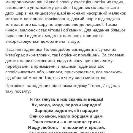
ми пропонуємо вашій увазі власну колекцію настінних годин,
виконаних в унікальному дизайні. Годинник складаються з
двох шарів: на лицьовому шарі виконано наскрізний малюнок
методом лазерного гравіювання, другий шар є підкладкою
контрастного кольору по відношенню до лицьової. Таким
чином, малюнок стає чітким і об'ємним. Для надання більшої
виразності в деяких моделях настінних годинників
використовується декоративна глазур.
Настінні годинники Телець добре виглядають в сучасних
інтер'єрах як житлових, так і офісних приміщень. За словами
деяких наших замовників, відчуття часу при тривалому
перебуванні в приміщенні з нашими годинами або
сповільнюється або, навпаки, прискорюється, все залежить
від обраної моделі. Так, ось в чому сила мистецтва!
Про жінок, народжених під знаком зодіаку "Телець" від нас
таку посвяту:
Я так тянусь к изысканным вещам!
Ах, мода, мода, ворохи нарядов!
Зарядом радости, её парадом
Они со мной, назло борщам и щам.
Гоню печали – я не жрица тризн.
Я жду любовь – с поэзией и прозой.
Но часто расцветает пышной розой