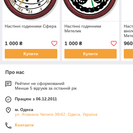
Настінні годинники Сфера
Настінні годинники
Наст
Метелик
віні
Мете
1 000
1 000
960
₴
₴
Купити
Купити
Про нас
Рейтинг не сформований
Менше 5 відгуків за останній рік
Працює з 06.12.2011
м. Одеса
ул. Атамана Чепиги 38/42, Одеса, Україна
Контакти