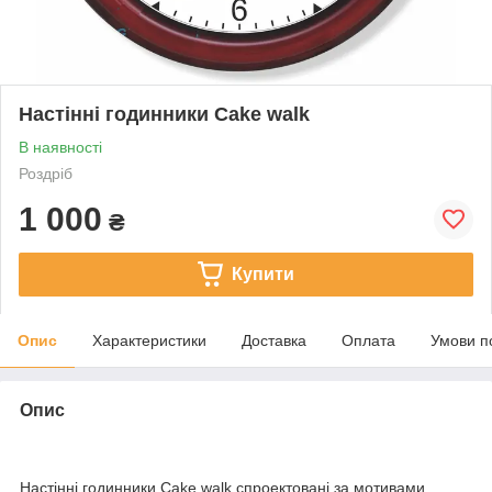
Настінні годинники Cake walk
В наявності
Роздріб
1 000
₴
Купити
Опис
Характеристики
Доставка
Оплата
Умови п
Опис
Настінні годинники Cake walk спроектовані за мотивами