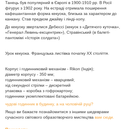
Танець був популярний в Європі в 1900-1910 рр. В Росії
фігурує з 1902 року. На естраді отримала поширення
кафешантанная форма кекуока, близька за характером до
канкану. Став предком джайву і лінді-хопу.
До кекуоку зверталися Дебюссі (кекуок з «Дитячого куточка»,
«Генерал Левинь-ексцентрик»), Стравінський (в балеті-
пантомімі «Історія солдата»)
Урок кекуока. Французька листівка початку XX століття.
Корпус і годинниковий механізм - Rikon (Індія);
діаметр корпусу - 350 мм;
годинниковий механізм – кварцевий;
хід секундної стрілки – дискретний
упаковка – коробка з гофрокартону;
годинники укомплектовані батарейкою.
чудові годинник в будинку, а на чоловічій руці?
Якщо ви бажаєте познайомитися з іншими шедеврами
сучасного світового образотворчого мистецтва
вам сюди.