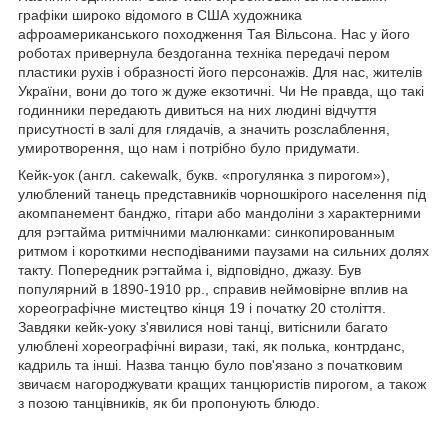
графіки широко відомого в США художника
афроамериканського походження Тая Вільсона. Нас у його
роботах привернула бездоганна техніка передачі пером
пластики рухів і образності його персонажів. Для нас, жителів
України, вони до того ж дуже екзотичні. Чи Не правда, що такі
годинники передають дивиться на них людині відчуття
присутності в залі для глядачів, а значить розслаблення,
умиротворення, що нам і потрібно було придумати.
Кейк-уок (англ. cakewalk, букв. «прогулянка з пирогом»),
улюблений танець представників чорношкірого населення під
акомпанемент банджо, гітари або мандоліни з характерними
для рэгтайма ритмічними малюнками: синкопированным
ритмом і короткими несподіваними паузами на сильних долях
такту. Попередник рэгтайма і, відповідно, джазу. Був
популярний в 1890-1910 рр., справив неймовірне вплив на
хореографічне мистецтво кінця 19 і початку 20 століття.
Завдяки кейк-уоку з'явилися нові танці, витіснили багато
улюблені хореографічні вирази, такі, як полька, контрданс,
кадриль та інші. Назва танцю було пов'язано з початковим
звичаєм нагороджувати кращих танцюристів пирогом, а також
з позою танцівників, як би пропонують блюдо.