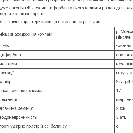
уже лаконічний дизайн циферблата і його великий розмір дозволяю
юдей з короткозорістю
т технічні характеристики цієї стильної серії годин:
р. Монха
місцезнаходження компанії
Німеччи
серія
Savona
циферблат
аналого
механізм
механіч
функції
секунди,
калібр
Seagull
число рубінових каменів
17
ремінець
шкіряний
довжина ремінця
23см
водонепроникність
3 атм
протиударне пристрій осі балансу
є