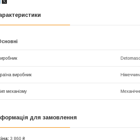
арактеристики
Основні
иробник
Detomas
раїна виробник
Німеччин
ип механізму
Механічн
нформація для замовлення
іна:
3 860 ₴