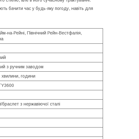
ть бачити час у будь-яку погоду, навіть для
йм-на-Рейні, Північний Рейн-Вестфалія,
на
вий
ний з ручним заводом
 хвилини, години
 TY3600
/браслет з нержавіючої сталі