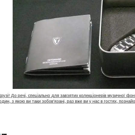
рузі! До речі, спеціально для завзятих колекціонерів музичної фо
один, з якою ви таки зобов'язані, раз вже ви у нас в гостях, познай