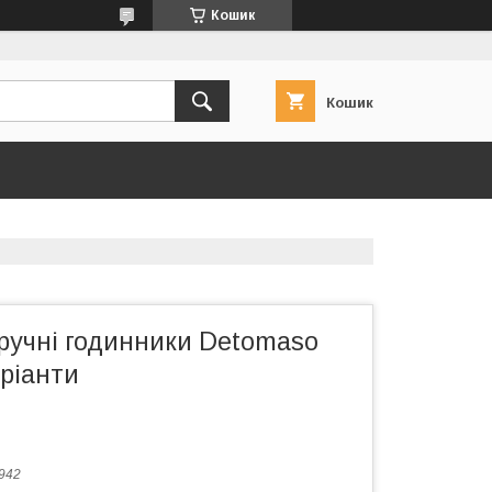
Кошик
Кошик
ручні годинники Detomaso
аріанти
942