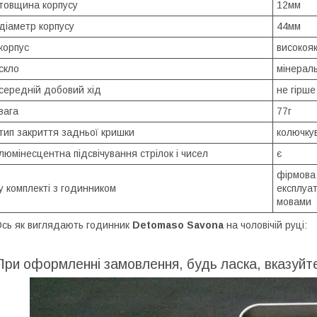
товщина корпусу
12мм
діаметр корпусу
44мм
корпус
високояк
скло
мінерал
середній добовий хід
не гірше
вага
77г
тип закриття задньої кришки
колючку
люмінесцентна підсвічування стрілок і чисел
є
фірмова 
у комплекті з годинником
експлуат
мовами
сь як виглядають годинник
Detomaso Savona
на чоловічій руці:
При оформленні замовлення, будь ласка, вказуйте