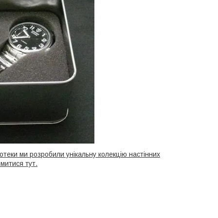
нотеки ми розробили унікальну колекцію настінних
омитися тут.