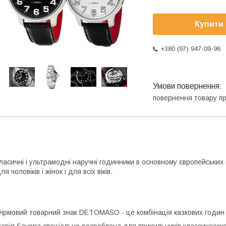
Купити
+380 (97) 947-09-96
повернення товару п
ласичні і ультрамодні наручні годинники в основному європейських 
ля чоловіків і жінок і для всіх віків.
ірмовий товарний знак DETOMASO - це комбінація казкових годин 
ерія Savona спеціально розроблена для прихильників классичесског