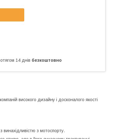
ротягом 14 днів
безкоштовно
компаній високого дизайну і досконалого якості
з винахідливістю з мотоспорту.
о стилю, але в його сучасному трактуванні.