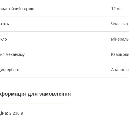
арантійний термін
12 міс
тать
Чоловіча
кло
Мінераль
ип механізму
Кварцов
Циферблат
Аналогов
нформація для замовлення
іна:
2 230 ₴