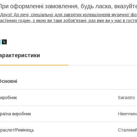
При оформленні замовлення, будь ласка, вказуйте
Друзі! До речі, спеціально для завзятих колекціонерів музичної ф
астінних годин, з якою ви таки зобов'язані, раз вже ви у нас в гост
арактеристики
Основні
иробник
Sarastro
раїна виробник
Німеччин
раслет/Ремінець
Сталеви