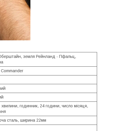
-Оберштайн, земля Рейнланд - Пфальц,
на
t Commander
вий
ий
 хвилини, годинник, 24 години, число місяця,
жня
юча сталь, ширина 22мм