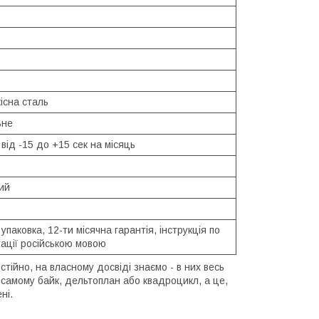
існа сталь
ьне
 від -15 до +15 сек на місяць
ий
упаковка, 12-ти місячна гарантія, інструкція по
ації російською мовою
тійно, на власному досвіді знаємо - в них весь
ти самому байк, дельтоплан або квадроцикл, а це,
ні.