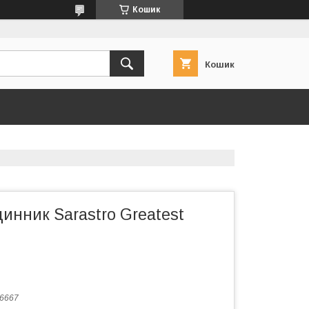
Кошик
Кошик
инник Sarastro Greatest
 6667