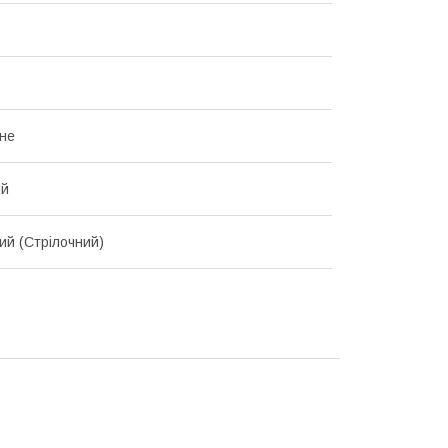
не
ий
ий (Стрілочний)