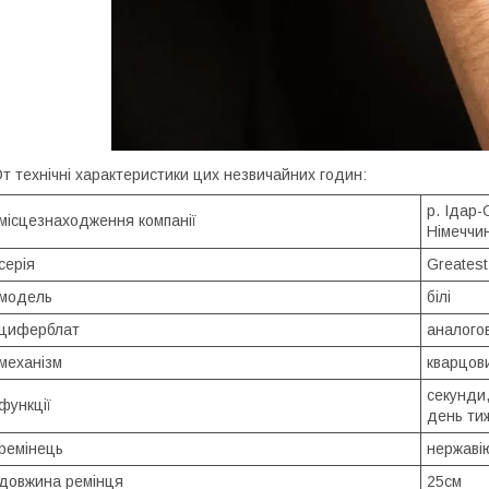
т технічні характеристики цих незвичайних годин:
р. Ідар
місцезнаходження компанії
Німеччи
серія
Greates
модель
білі
циферблат
аналого
механізм
кварцов
секунди,
функції
день ти
ремінець
нержаві
довжина ремінця
25см