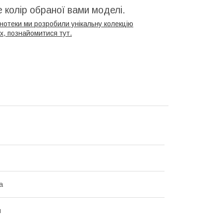
 колір обраної вами моделі.
онотеки ми розробили унікальну колекцію
ях, познайомитися тут.
а
й