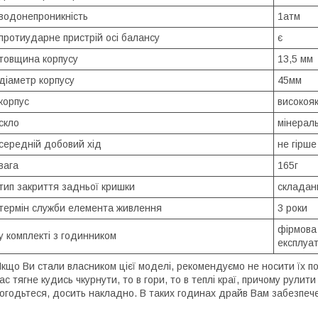
водонепроникність
1атм
протиударне пристрій осі балансу
є
товщина корпусу
13,5 мм
діаметр корпусу
45мм
корпус
високояк
скло
мінерал
середній добовий хід
не гірше
вага
165г
тип закриття задньої кришки
складан
термін служби елемента живлення
3 роки
фірмова 
у комплекті з годинником
експлуат
кщо Ви стали власником цієї моделі, рекомендуємо не носити їх пос
ас тягне кудись чкурнути, то в гори, то в теплі краї, причому рули
огодьтеся, досить накладно. В таких годинах драйв Вам забезпече