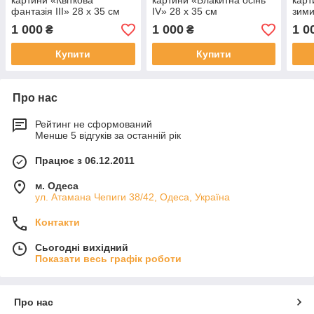
картини «Квіткова
картини «Блакитна осінь
карт
фантазія III» 28 х 35 см
IV» 28 х 35 см
зими
1 000
1 000
1 0
₴
₴
Купити
Купити
Про нас
Рейтинг не сформований
Менше 5 відгуків за останній рік
Працює з 06.12.2011
м. Одеса
ул. Атамана Чепиги 38/42, Одеса, Україна
Контакти
Сьогодні вихідний
Показати весь графік роботи
Про нас