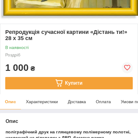
Репродукція сучасної картини «Дістань ти!»
28 x 35 см
В наявності
Роздріб
1 000
₴
Купити
Опис
Характеристики
Доставка
Оплата
Умови п
Опис
поліграфічний друк на глянцевому полімерному полотні,
наклеєний на підкладку з ДВП, багетна рамка.