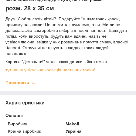
розм. 28 х 35 см
Друзі. Любіть своїх дітей?. Подаруйте їм шматочок краси,
причому назавжди!
Це не ми так думаємо, а ви. Ми лише
допомагаємо вам зробити вибір з її нескінченності. Ваші діти
потім, коли виростуть, будуть вам вдячні, навіть не
усвідомлюючи, звідки у них розвинене почуття
смаку, власної
гідності. Оточуючі це цінують в людях і таких людей
поважають.
Картина "Дістань ти!" чекає вашої дитини в його кімнаті.
тут наша унікальна колекція настінних годин!
Приховати
Характеристики
Основні
Виробник
Mekoll
Країна виробник
Україна