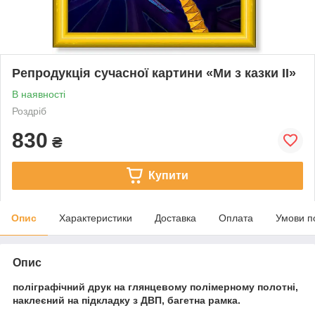
Репродукція сучасної картини «Ми з казки II»
В наявності
Роздріб
830
₴
Купити
Опис
Характеристики
Доставка
Оплата
Умови п
Опис
поліграфічний друк на глянцевому полімерному полотні,
наклеєний на підкладку з ДВП, багетна рамка.