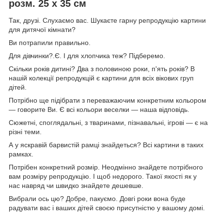
розм. 25 х 35 см
Так, друзі. Слухаємо вас. Шукаєте гарну репродукцію картини
для дитячої кімнати?
Ви потрапили правильно.
Для дівчинки?.Є. І для хлопчика теж? Підберемо.
Скільки років дитині? Два з половиною роки, п'ять років? В
нашій колекції репродукцій є картини для всіх вікових груп
дітей.
Потрібно ще підібрати з переважаючим конкретним кольором
― говорите Ви. Є всі кольори веселки ― наша відповідь.
Сюжетні, споглядальні, з тваринами, пізнавальні, ігрові ― є на
різні теми.
А у яскравій барвистій рамці знайдеться? Всі картини в таких
рамках.
Потрібен конкретний розмір. Неодмінно знайдете потрібного
вам розміру репродукцію. І щоб недорого. Такої якості як у
нас навряд чи швидко знайдете дешевше.
Вибрали ось цю? Добре, пакуємо. Довгі роки вона буде
радувати вас і ваших дітей своєю присутністю у вашому домі.