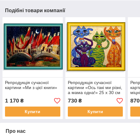
Подібні товари компанії
Репродукція сучасної
Репродукція сучасної
Репр
картини «Ми з цієї книги»
картини «Ось такі ми різні,
карт
а мама одна!» 25 х 30 см
міцн
1 170
730
870
₴
₴
Купити
Купити
Про нас